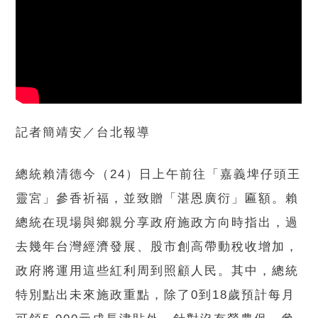
記者簡靖安／台北報導
總統賴清德今（24）日上午前往「嘉義埤仔頭王
靈宮」參香祈福，並致贈「湛恩廣衍」匾額。賴
總統在現場與鄉親分享政府施政方向時指出，過
去幾年台灣經濟發展、股市創高帶動稅收增加，
政府將運用這些紅利周到照顧人民。其中，總統
特別點出未來施政重點，除了0到18歲預計每月