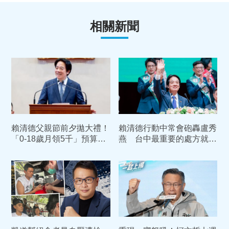
相關新聞
賴清德父親節前夕拋大禮！
賴清德行動中常會砲轟盧秀
「0-18歲月領5千」預算入
燕 台中最重要的處方就是
列 喊話：此時不生更待何
換市長
時