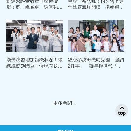
凱道幫絕食者量血壓遭檢
重現一審怒吼！柯文哲七週
舉！蘇一峰喊冤 羅智強聲
年黨慶氣炸開槓 揚拳飆嗆
援：賴清德11次路邊救人
賴清德：我絕不投降
漢光演習增加臨機狀況！賴
總統參訪海光幼兒園「強調
總統勗勉國軍：發現問題立
2件事」 讓年輕世代「敢
即改善
婚、願生、樂養」
更多新聞 →
top