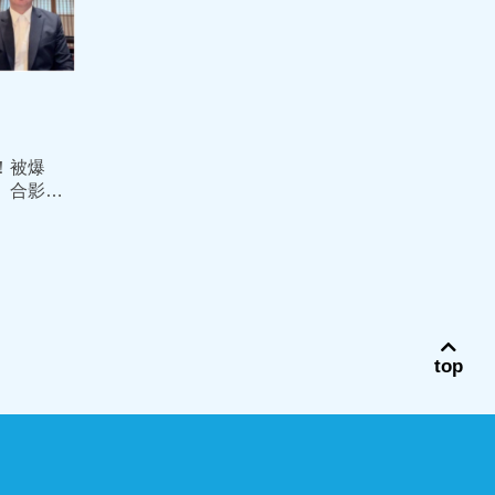
！被爆
」合影蕭
會長韓螢
top