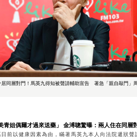
分居同層對門！馬英九得知被聲請輔助宣告 著急「親自敲門」
美青姐偶爾才過來送藥」 金溥聰驚曝：兩人住在同層
屬日前以健康因素為由，瞞著馬英九本人向法院遞狀聲