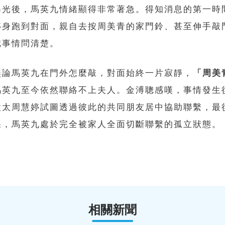
曝光後，馬英九情緒顯得非常著急。得知消息的第一時
轉身跑到對面，親自去按周美青的家門鈴、甚至伸手敲
把事情問清楚。
無論馬英九在門外怎麼敲，對面始終一片寂靜，
「周美
馬英九至今依然聯絡不上夫人。金溥聰感嘆，事情發生
太太周慧婷試圖透過彼此的共同朋友居中協助聯繫，最
果，馬英九處於完全被家人全面切斷聯繫的孤立狀態。
相關新聞