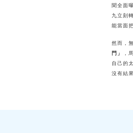
聞全面
九立刻
能當面
然而，
門」
，
自己的
沒有結