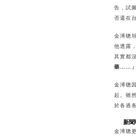
告，試
否還在
金溥聰
他透露
其實都
藥……
金溥聰
起。雖
於各過
新聞
金溥聰