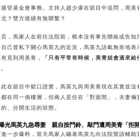
圖接管基金會事務。主持人趙少康在節目中追問，周美
台北？雙方後續有無聯繫？
坦言，馬家人在前往法院前，根本沒有事先聯絡或告知
，自己曾私下關心馬英九的近況，馬英九語氣無奈地表
沒有見到周美青，
「只有平常有時候，美青姐會過來給
」
。
因此在節目中鬆口證實，馬英九與周美青現在其實並沒
然都在同一個樓層，但兩人是住在「對面間」，夫妻倆
各的、分開生活的狀態。
曝光馬英九急尋妻 親自按門鈴、敲門遭周美青「拒
更進一步爆料，當天馬家人瞞著馬英九向法院聲請輔助