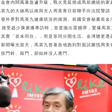
基金會內鬨風暴急遽升級，戰火竟延燒成馬前總統的家
馬英九的大姊馬以南與夫人周美青日前聯手向法院聲請
引發外界對馬英九健康狀況的揣測。前國安會秘書長金
日）接受趙少康廣播專訪時，首度拋出震撼彈，驚爆馬英
前其實「並未同住」，而是形同分開生活。金溥聰更透
」新聞曝光當天，馬英九曾著急地跑到對面試圖找周美
自按門鈴、敲門，卻始終沒人應門。