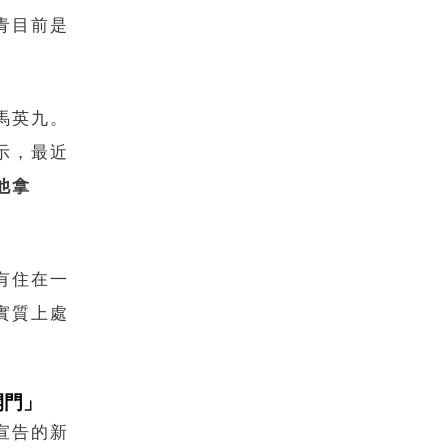
青目前是
馬英九。
示，最近
他拿
有住在一
實質上處
開門」
宣告的新