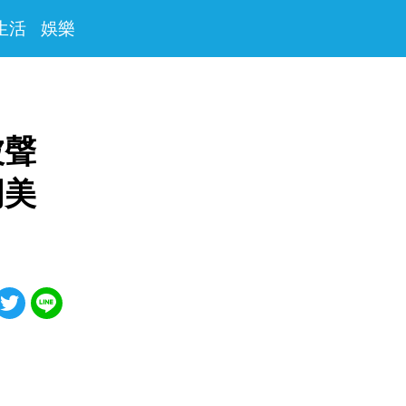
生活
娛樂
被聲
周美