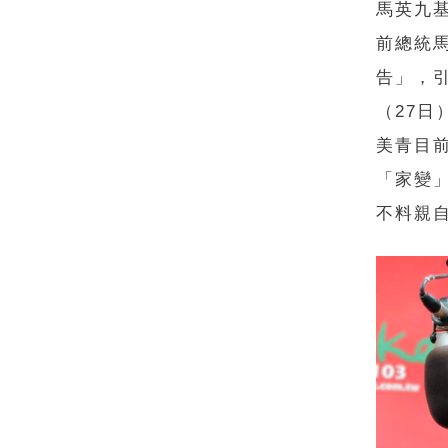
馬英九
前總統
告」，
（27
美青目
「家變
不料親