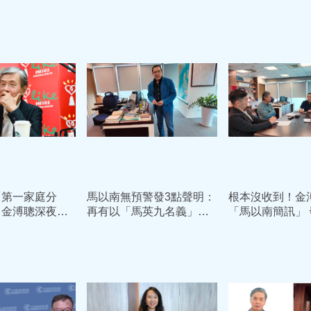
「第一家庭分
馬以南無預警發3點聲明：
根本沒收到！金
！金溥聰深夜急
再有以「馬英九名義」簽
「馬以南簡訊」
特向馬家人、周
署文件將依法究責
聲明提告李德維
致歉