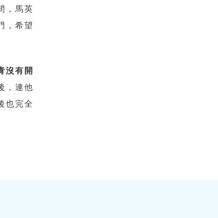
間，馬英
門，希望
青沒有開
後，連他
後也完全