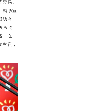
庭變局。
「輔助宣
溥聰今
九與周
露，在
青對質，