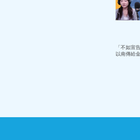
「不如宣
以南傳給
驚爆：將
的挾持利