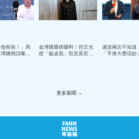
告他有病！」馬
金溥聰重磅爆料！控王光
連說兩次不知道
金溥聰簡訊曝光
慈「躲桌底」拒見長官
「手捧大疊現鈔
公開你對馬英九
私召員工密謀解約逼退馬
旭岑 廈門台協
用
英九內幕
煥掛電話急閃
更多新聞 →