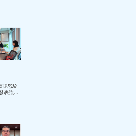
溥聰怒駁
 發表強硬