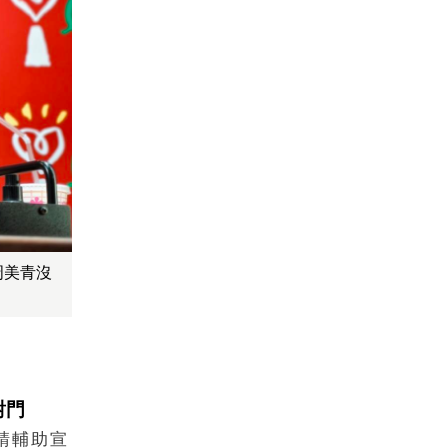
周美青沒
對門
請輔助宣