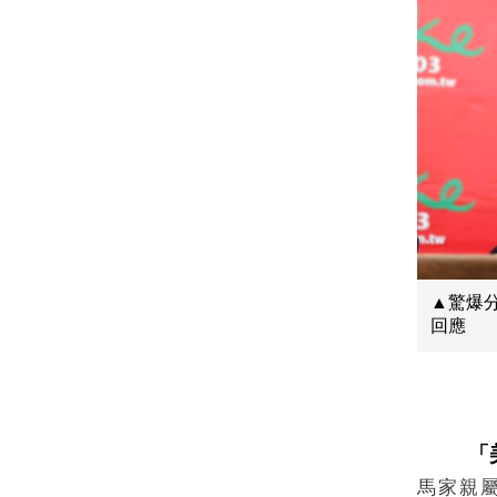
▲驚爆
回應
「
馬家親