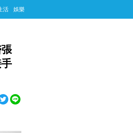
生活
娛樂
醫張
接手