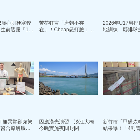
2歲心肌梗塞猝
苦苓狂言「唐朝不存
2026年U17男
生前透露「1警
在」！Cheap怒打臉：李
地訓練 縣排球
工作值得拿命換
白用鮮卑文寫詩？
加菜金鼓舞選手
T無異常卻頻繁
因應漢光演習 淡江大橋
新竹市「甲醛炊
西醫合療解腦震
今晚實施夜間封閉
結果曝！「4列
是有甲醛 依法重