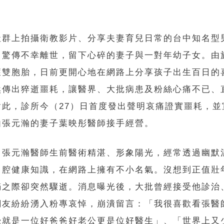
社群上拍攝衛教影片、分享夫妻育兒日常的台中知名型
，驚傳不幸離世，留下心碎的妻子與一對年幼子女。由
獲雙胞胎，日前更開心地在網路上分享孩子出生百日的
然傳出猝逝噩耗，讓醫界、大批病患及粉絲心痛不已、
對此，診所今（27）日首度發出聲明哀痛證實噩耗，並
由張元瀚的妻子葉映彤醫師接手經營。
，張元瀚醫師生前醫術精湛、形象陽光，經常透過幽默
口腔健康知識，在網路上擁有不小名氣。沒想到正值壯
滿之際卻突然驟逝。消息曝光後，大批曾經接受他診治
網友紛紛湧入粉專哀悼，崩潰留言：「我很喜歡看張醫
覺就是一位好爸爸好老公更是位好醫生」、「世界上又