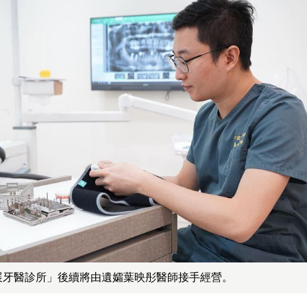
展牙醫診所」後續將由遺孀葉映彤醫師接手經營。