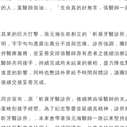
好的人，葉醫師加油」、「生命真的好無常，張醫師一
如其來的巨大打擊，張元瀚生前創立的「昕展牙醫診所
聲明，字字句句透露出萬分不捨與悲痛。診所強調，團
維持醫療服務，並妥善安排張醫師原有患者之後續治療
他醫師共同接手，持續完成尚未結束的療程，盡力降低
療進度的影響，同時也懇請外界給予時間與體諒，讓團
將後續交接妥善完成。
也同步宣布，原「昕展牙醫診所」後續將由張醫師的夫
的葉映彤接手經營。為了紀念摯愛並延續其精神，診所
彤昕牙醫診所」，未來會帶著張元瀚醫師一路以來堅持