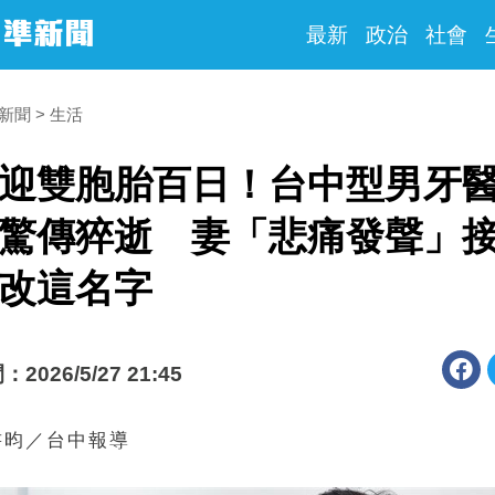
最新
政治
社會
時新聞
生活
迎雙胞胎百日！台中型男牙
驚傳猝逝 妻「悲痛發聲」
改這名字
026/5/27 21:45
書昀／台中報導