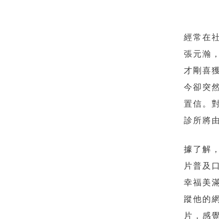
經常在
張元瀚
才剛喜
今卻突
置信。
診所將
據了解
片普及
幸福美
蹤他的
片，感