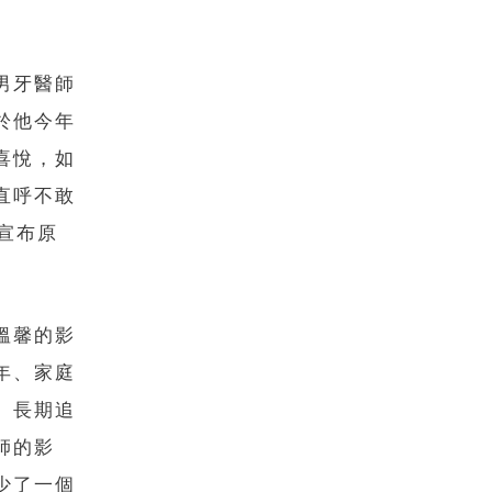
男牙醫師
於他今年
喜悅，如
直呼不敢
宣布原
溫馨的影
年、家庭
、長期追
師的影
少了一個