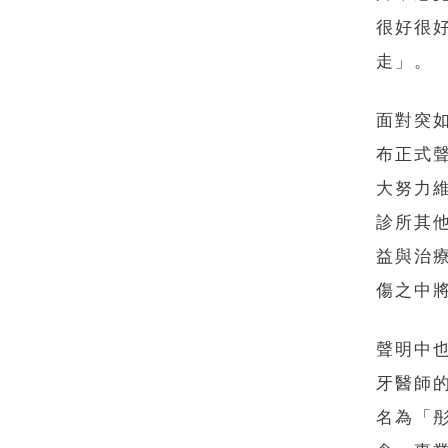
很好很
走」。
面對突
布正式
大努力
診所其
益與治
傷之中
聲明中
牙醫師
名為「