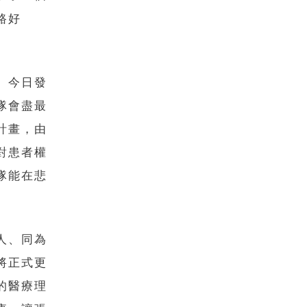
路好
」今日發
隊會盡最
計畫，由
對患者權
隊能在悲
人、同為
將正式更
的醫療理