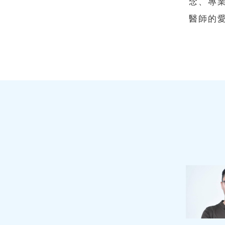
念、專
醫師的