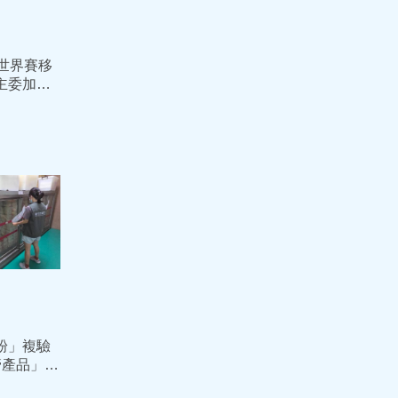
排世界賽移
主委加碼
士氣
粉」複驗
管產品」還
罰384萬