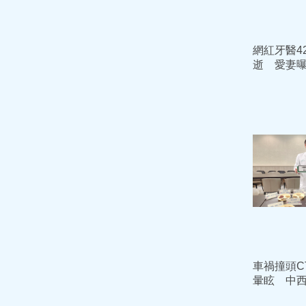
網紅牙醫4
逝 愛妻曝
訊」：沒
車禍撞頭C
暈眩 中
盪後遺症