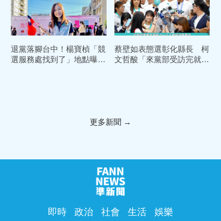
退黨落腳台中！楊寶楨「競
蔡壁如表態選彰化縣長 柯
選服務處找到了」地點曝
文哲酸「來黨部受訪完就
光 無政黨奧援靠「這招」
跑」：由中央黨部溝通
插旗
更多新聞 →
即時
政治
社會
生活
娛樂