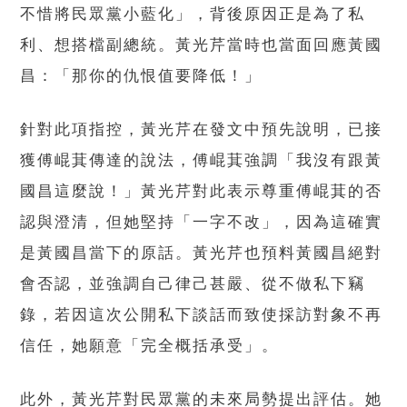
不惜將民眾黨小藍化」，背後原因正是為了私
利、想搭檔副總統。黃光芹當時也當面回應黃國
昌：「那你的仇恨值要降低！」
針對此項指控，黃光芹在發文中預先說明，已接
獲傅崐萁傳達的說法，傅崐萁強調「我沒有跟黃
國昌這麼說！」黃光芹對此表示尊重傅崐萁的否
認與澄清，但她堅持「一字不改」，因為這確實
是黃國昌當下的原話。黃光芹也預料黃國昌絕對
會否認，並強調自己律己甚嚴、從不做私下竊
錄，若因這次公開私下談話而致使採訪對象不再
信任，她願意「完全概括承受」。
此外，黃光芹對民眾黨的未來局勢提出評估。她