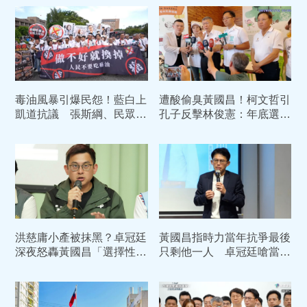
毒油風暴引爆民怨！藍白上
遭酸偷臭黃國昌！柯文哲引
凱道抗議 張斯綱、民眾黨
孔子反擊林俊憲：年底選戰
「免費發600份雞排」
是民眾黨「生死存亡戰」
洪慈庸小產被抹黑？卓冠廷
黃國昌指時力當年抗爭最後
深夜怒轟黃國昌「選擇性遺
只剩他一人 卓冠廷嗆當時
忘」：他眼裡永遠只有自己
太太洪慈庸剛剛流產