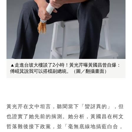
▲走進台玻大樓談了2小時！黃光芹曝黃國昌曾自爆：
傅崐萁說我可以搭檔副總統。（圖／翻攝畫面）
黃光芹在文中坦言，聽聞當下「蠻訝異的」，但
也證實了她先前的揣測。她分析，黃國昌在柯文
哲落難後接下政黨，並「毫無底線地搞藍白合，