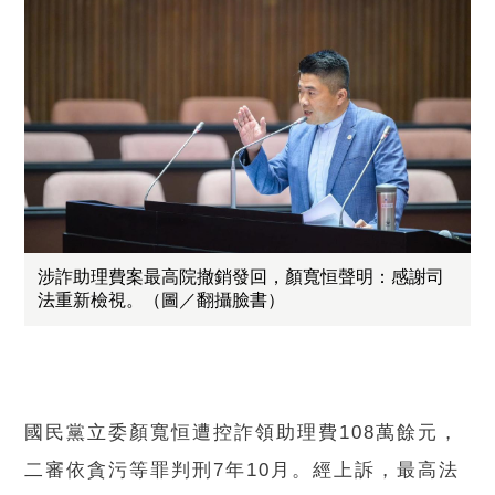
涉詐助理費案最高院撤銷發回，顏寬恒聲明：感謝司
法重新檢視。（圖／翻攝臉書）
國民黨立委顏寬恒遭控詐領助理費108萬餘元，
二審依貪污等罪判刑7年10月。經上訴，最高法