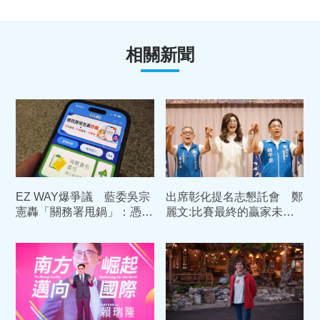
相關新聞
EZ WAY爆爭議 藍委吳宗
出席彰化提名志懇託會 鄭
憲轟「關務署甩鍋」：憑什
麗文:比賽最終的贏家未必
麼保證759萬個資不洩漏
是跑的快的人