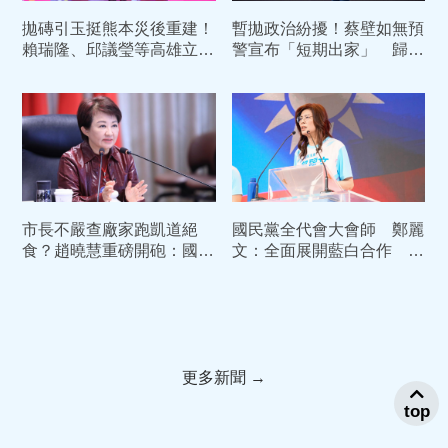
拋磚引玉挺熊本災後重建！
暫拋政治紛擾！蔡壁如無預
賴瑞隆、邱議瑩等高雄立委
警宣布「短期出家」 歸隊
合力捐一個月薪資救援災區
時間曝光
市長不嚴查廠家跑凱道絕
國民黨全代會大會師 鄭麗
食？趙曉慧重磅開砲：國民
文：全面展開藍白合作 務
黨「反毒油」恐全面失分
必在2028年下架民進黨
更多新聞 →
top