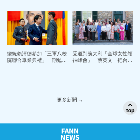
瞻基礎建設奏效
趣對話全曝光
總統賴清德參加「三軍八校
受邀到義大利「全球女性領
院聯合畢業典禮」 期勉所
袖峰會」 蔡英文：把台灣
有畢業同學堅定民主信念
民主經驗帶到國際交流場域
更多新聞 →
top