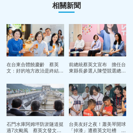
相關新聞
在台東合體饒慶齡 蔡英
前總統蔡英文宣布 擔任台
文：好的地方政治是終結對
東縣長參選人陳瑩競選總部
立彼此接力。
主任委員
石門水庫阿姆坪防淤隧道挺
台美友好之夜！蕭美琴開球
過7次颱風 蔡英文發文前
「掉漆」遭蔡英文吐槽 逗