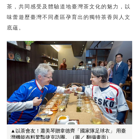
茶，共同感受及體驗道地臺灣茶文化的魅力，以
味蕾遊歷臺灣不同產區孕育出的獨特茶香與人文
底蘊。
▲以茶會友！蕭美琴贈韋德齊「國家隊足球衣」 用臺
灣機能布料驚豔捷克訪團。（圖／ 翻攝畫面）