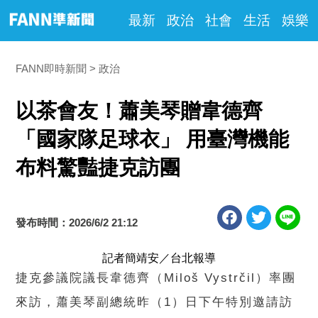
最新
政治
社會
生活
娛樂
FANN即時新聞
政治
以茶會友！蕭美琴贈韋德齊
「國家隊足球衣」 用臺灣機能
布料驚豔捷克訪團
發布時間：2026/6/2 21:12
記者簡靖安／台北報導
捷克參議院議長韋德齊（Miloš Vystrčil）率團
來訪，蕭美琴副總統昨（1）日下午特別邀請訪