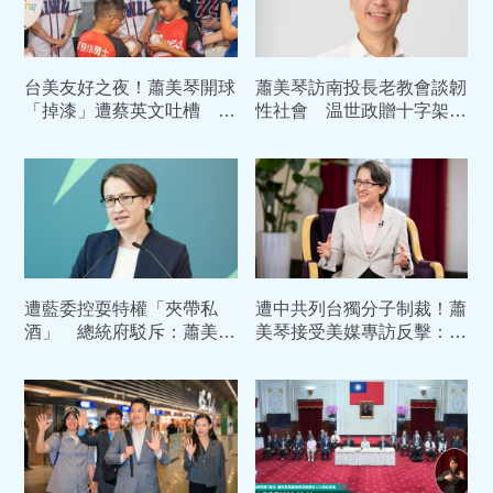
台美友好之夜！蕭美琴開球
蕭美琴訪南投長老教會談韌
「掉漆」遭蔡英文吐槽 逗
性社會 温世政贈十字架祝
趣對話全曝光
福國泰民安
遭藍委控耍特權「夾帶私
遭中共列台獨分子制裁！蕭
酒」 總統府駁斥：蕭美琴
美琴接受美媒專訪反擊：絕
依規申報、全數繳稅
不容許中共定義我們是誰