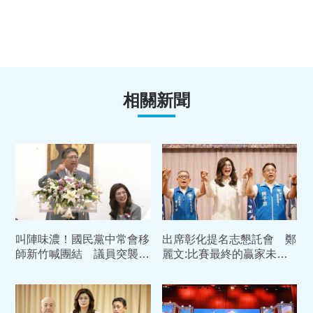
相關新聞
叫陣味濃！國民黨中常會移
出席彰化提名志懇託會 鄭
師新竹喊團結 議員突襲大
麗文:比賽最終的贏家未必
喊「陳見賢加油」現場瞬間
是跑的快的人
凍結