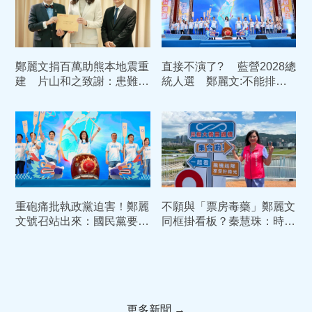
鄭麗文捐百萬助熊本地震重
直接不演了? 藍營2028總
建 片山和之致謝：患難見
統人選 鄭麗文:不能排除
真情
包括我在內
重砲痛批執政黨迫害！鄭麗
不願與「票房毒藥」鄭麗文
文號召站出來：國民黨要做
同框掛看板？秦慧珠：時候
「政治台積電」守護民主
還沒到
更多新聞 →