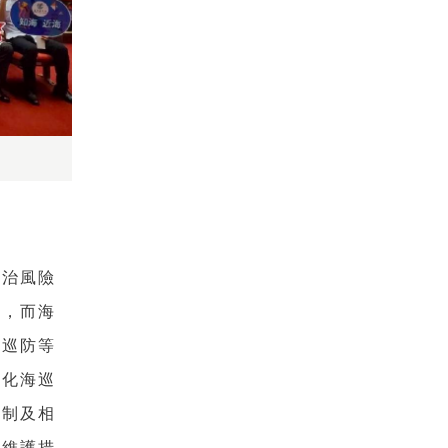
）
政治風險
傳，而海
岸巡防等
強化海巡
法制及相
密維護措