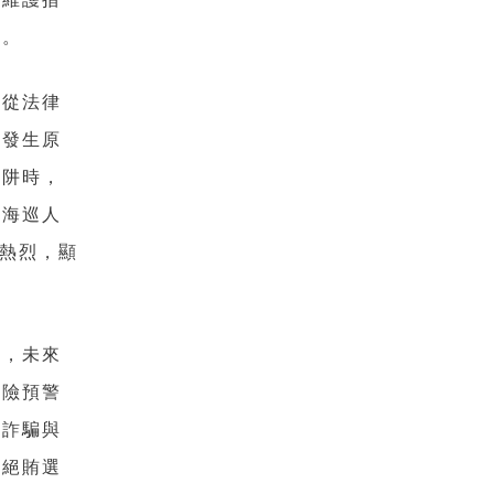
生。
，從法律
與發生原
陷阱時，
植海巡人
動熱烈，顯
知，未來
風險預警
防詐騙與
拒絕賄選