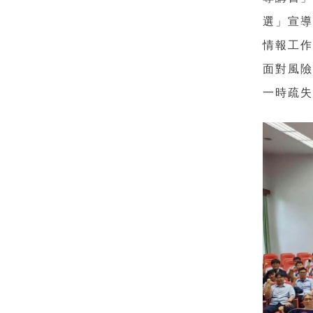
選」宣
情報工
面對風
一時疏