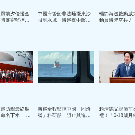
颱風前夕侵擾金
中國海警船非法騷擾東沙
端節海巡啟動威
全時嚴密監控強
限制水域 海巡臺中艦全
動員海陸空兵力
程併航監控強勢驅離
關」嚴防走私偷
級巡防艦最終艘
海巡全程監控中國「同濟
賴清德父親節前
」命名下水 守
號」科研船 阻止其進行
禮！「0-18歲月
添新戰力
調查並驅離我水域
算入列 喊話：
更待何時