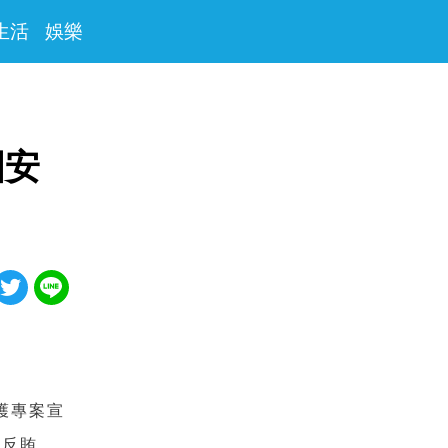
生活
娛樂
國安
護專案宣
、反賄