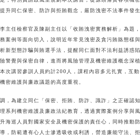
時提升同仁保密、防詐與拒賄觀念，嚴防洩密不法事件發
習李主任檢察官及陳副主任以「收賄洩密實務解析」為題
實務案例等面向切入，說明近年常見洩密及貪污賄賂態樣
剖析新型態詐騙與賄選手法，提醒同仁面對不法利益誘惑
風險警覺與保密自律，進而將風險管理及機密維護概念深
本次講習參訓人員約計200人，課程內容多元扎實，互
對機密維護與廉政議題的高度重視。
強調，為建立同仁「保密、拒賄、防詐、識詐」之正確認
辦理系列機密維護及廉政法紀教育，透過實際案例分享與
提升海巡人員對國家安全及機密保護的責任心，同時推動
宣導，防範遭有心人士滲透吸收或利誘，營造廉能守法、