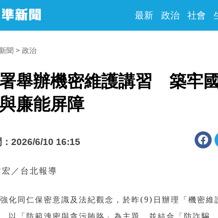
最新
政治
社會
時新聞
政治
署舉辦機密維護講習 築牢
與廉能屏障
026/6/10 16:15
哲宏／台北報導
強化同仁保密意識及法紀觀念，於昨(9)日辦理「機密維
」，以「防範洩密與貪污賄賂」為主題，並結合「防詐騙