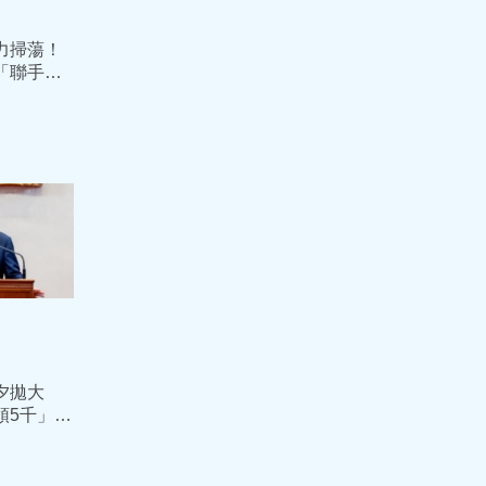
力掃蕩！
「聯手警
渡
夕拋大
領5千」預
此時不生