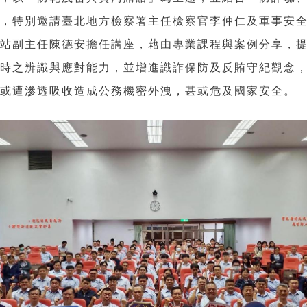
導，特別邀請臺北地方檢察署主任檢察官李仲仁及軍事安
作站副主任陳德安擔任講座，藉由專業課程與案例分享，
險時之辨識與應對能力，並增進識詐保防及反賄守紀觀念
失或遭滲透吸收造成公務機密外洩，甚或危及國家安全。