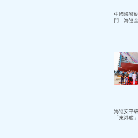
中國海警
門 海巡
勢應對
海巡安平
「東港艦
護海疆再