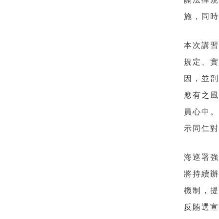
施，同
本次講
規定、
因，並
應有之
員心中。
示同仁
海巡署
將持續
機制，
反賄選