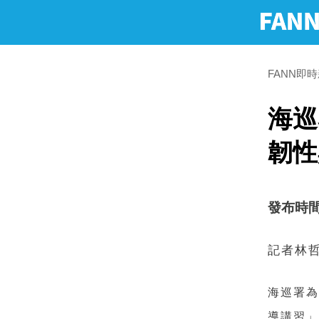
FANN即
海巡
韌性
發布時間：2
記者林
海巡署為
導講習