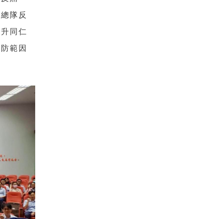
全總隊反
提升同仁
，防範因