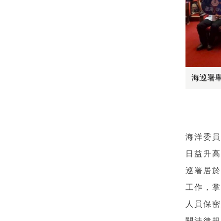
海巡署
海洋委
日益升
巡署居
工作，
人員保
關法律