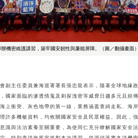
舉辦機密維護講習，築牢國安韌性與廉能屏障。（圖／翻攝畫面
員會副主任委員兼海巡署署長張忠龍表示，隨著全球地緣
高，國家面臨的滲透情蒐及刺探洩密等威脅日趨多元且頻
於海上衝突、灰色地帶的第一線，業務涵蓋查緝走私、海
掌理許多機敏資料，均攸關國家安全及民眾權益。因此，
密意識與法治素養至關重要，為使同仁充分瞭解國家安全
規定，特別責請政風室規劃本次講習，從源頭落實各項機