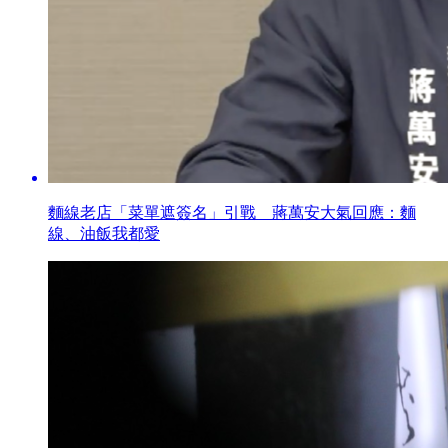
麵線老店「菜單遮簽名」引戰 蔣萬安大氣回應：麵
線、油飯我都愛