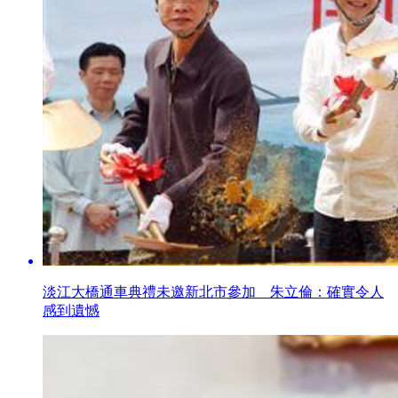
淡江大橋通車典禮未邀新北市參加 朱立倫：確實令人
感到遺憾