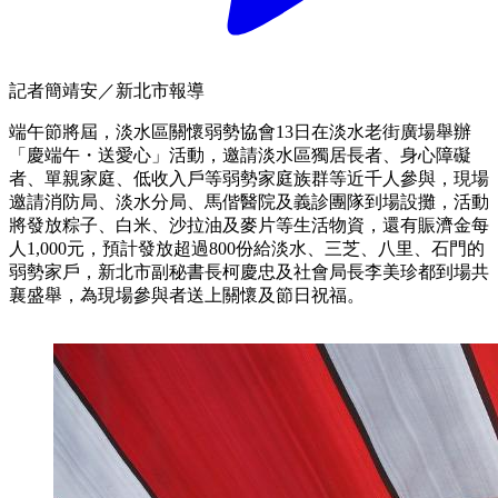
記者簡靖安／新北市報導
端午節將屆，淡水區關懷弱勢協會13日在淡水老街廣場舉辦
「慶端午・送愛心」活動，邀請淡水區獨居長者、身心障礙
者、單親家庭、低收入戶等弱勢家庭族群等近千人參與，現場
邀請消防局、淡水分局、馬偕醫院及義診團隊到場設攤，活動
將發放粽子、白米、沙拉油及麥片等生活物資，還有賑濟金每
人1,000元，預計發放超過800份給淡水、三芝、八里、石門的
弱勢家戶，新北市副秘書長柯慶忠及社會局長李美珍都到場共
襄盛舉，為現場參與者送上關懷及節日祝福。