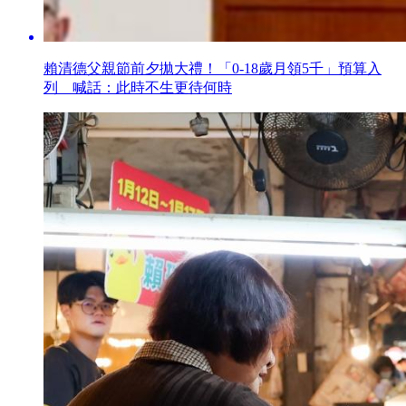
賴清德父親節前夕拋大禮！「0-18歲月領5千」預算入
列 喊話：此時不生更待何時