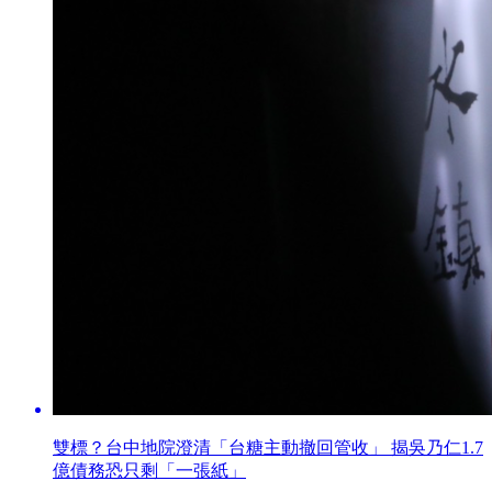
雙標？台中地院澄清「台糖主動撤回管收」 揭吳乃仁1.7
億債務恐只剩「一張紙」