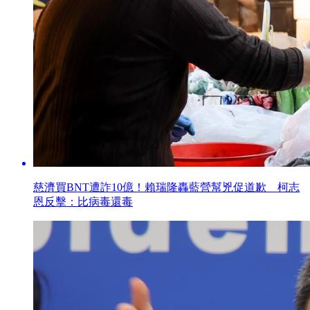
慈濟買BNT遭詐10億！賴瑞隆轟藍營幫兇促道歉 柯志
恩反擊：比病毒還毒