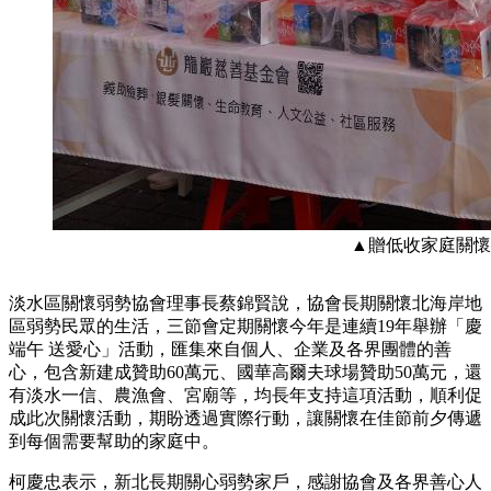
▲贈低收家庭關懷
淡水區關懷弱勢協會理事長蔡錦賢說，協會長期關懷北海岸地
區弱勢民眾的生活，三節會定期關懷今年是連續19年舉辦「慶
端午 送愛心」活動，匯集來自個人、企業及各界團體的善
心，包含新建成贊助60萬元、國華高爾夫球場贊助50萬元，還
有淡水一信、農漁會、宮廟等，均長年支持這項活動，順利促
成此次關懷活動，期盼透過實際行動，讓關懷在佳節前夕傳遞
到每個需要幫助的家庭中。
柯慶忠表示，新北長期關心弱勢家戶，感謝協會及各界善心人