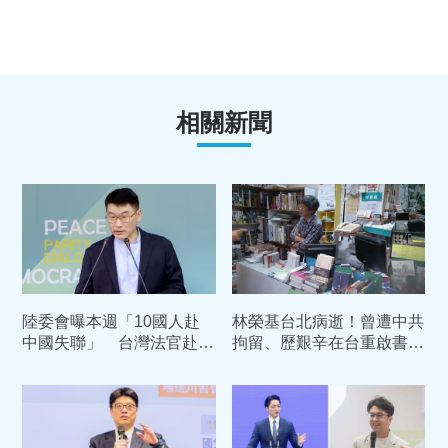
相關新聞
陸委會曝本週「10國人赴
林榮基台北病逝！曾遭中共
中國失聯」 台灣法官赴陸
拘留、歷艱辛在台重啟書
遭公安盤查
店 陸委會悼：自由的象徵