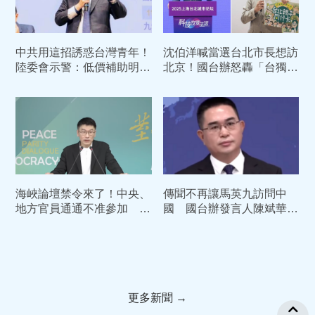
中共用這招誘惑台灣青年！
沈伯洋喊當選台北市長想訪
陸委會示警：低價補助明顯
北京！國台辦怒轟「台獨份
是統戰
子、嘩眾取寵」 蔣萬安回
應了
海峽論壇禁令來了！中央、
傳聞不再讓馬英九訪問中
地方官員通通不准參加 饒
國 國台辦發言人陳斌華：
慶鈴申請碰壁
是徹徹底底的謠言
更多新聞 →