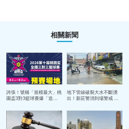
相關新聞
誇張！號稱「規模最大」桃
地下管線破裂大水不斷湧
園盃3對3籃球賽爆「造假
出！新莊警消到場警戒 聯
隊伍」 承包商認了：用AI
絡自來水公司搶修
生成