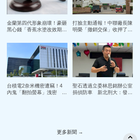
金蘭第四代形象崩壞！豪砸
打臉主動通報！中聯廠長陳
黑心錢「香蕉水塗改效期」
明榮「撤銷交保」收押了
過期康普茶倒入香檳瓶高價
中院：5月早知情苯駢芘超
賣
標
台積電2奈米機密遭竊！4
聖石透過立委林思銘辦公室
內鬼「翻拍螢幕」洩密 主
捐偵防車 新北刑大：發現
謀陳力銘重判10年定讞
有異立即停止
更多新聞 →