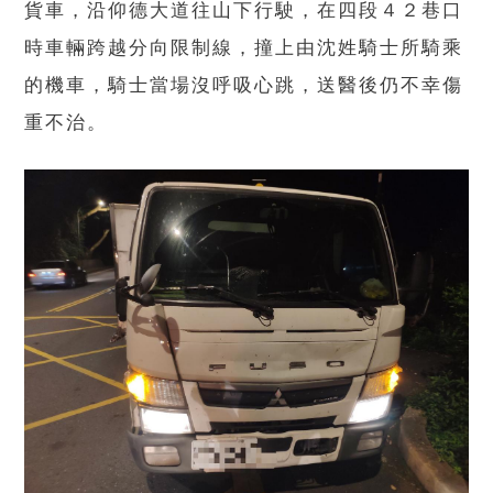
貨車，沿仰德大道往山下行駛，在四段４２巷口
時車輛跨越分向限制線，撞上由沈姓騎士所騎乘
的機車，騎士當場沒呼吸心跳，送醫後仍不幸傷
重不治。