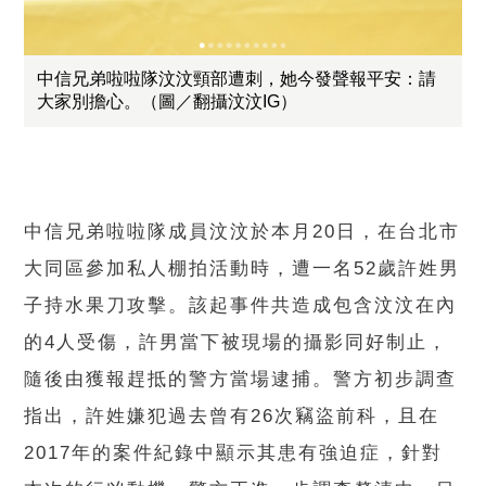
中信兄弟啦啦隊汶汶頸部遭刺，她今發聲報平安：請
大家別擔心。（圖／翻攝汶汶IG）
中信兄弟啦啦隊成員汶汶於本月20日，在台北市
大同區參加私人棚拍活動時，遭一名52歲許姓男
子持水果刀攻擊。該起事件共造成包含汶汶在內
的4人受傷，許男當下被現場的攝影同好制止，
隨後由獲報趕抵的警方當場逮捕。警方初步調查
指出，許姓嫌犯過去曾有26次竊盜前科，且在
2017年的案件紀錄中顯示其患有強迫症，針對