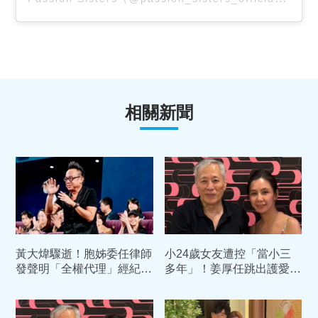
相關新聞
黃大煒驟逝！胞姊委任律師
小24歲女友遭控「當小三
發聲明「全權代理」經紀人
多年」！姜厚任跳出護愛
女友開撕：不合法
女方千字文發聲了