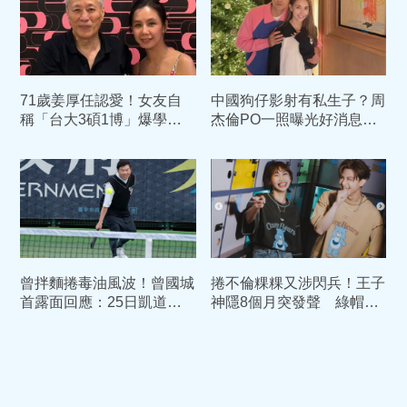
71歲姜厚任認愛！女友自
中國狗仔影射有私生子？周
稱「台大3碩1博」爆學歷
杰倫PO一照曝光好消息
造假疑雲 台大回應了
經紀公司嚴正駁斥不實謠言
曾拌麵捲毒油風波！曾國城
捲不倫粿粿又涉閃兵！王子
首露面回應：25日凱道遊
神隱8個月突發聲 綠帽夫
行「精神加盟」
范姜同日PO文「慘遭逼搬
家」