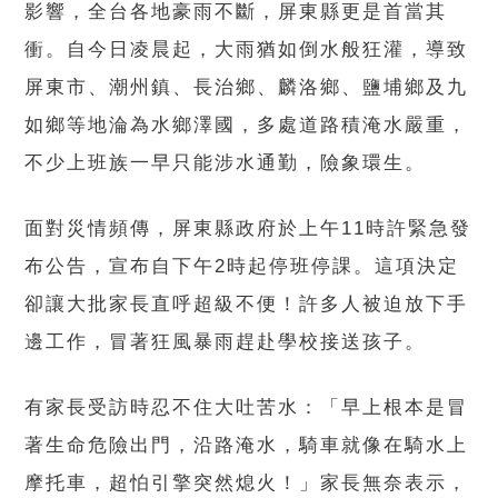
影響，全台各地豪雨不斷，屏東縣更是首當其
衝。自今日凌晨起，大雨猶如倒水般狂灌，導致
屏東市、潮州鎮、長治鄉、麟洛鄉、鹽埔鄉及九
如鄉等地淪為水鄉澤國，多處道路積淹水嚴重，
不少上班族一早只能涉水通勤，險象環生。
面對災情頻傳，屏東縣政府於上午11時許緊急發
布公告，宣布自下午2時起停班停課。這項決定
卻讓大批家長直呼超級不便！許多人被迫放下手
邊工作，冒著狂風暴雨趕赴學校接送孩子。
有家長受訪時忍不住大吐苦水：「早上根本是冒
著生命危險出門，沿路淹水，騎車就像在騎水上
摩托車，超怕引擎突然熄火！」家長無奈表示，