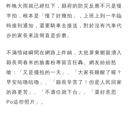
昨晚大雨就已經狂下，縣府的防災反應不只是慢
半拍，根本是「慢了好幾拍」，上班上到一半臨
時接到通知，還要騎車去接送，對於沒有汽車代
步的家長來說簡直是折磨。
不滿情緒瞬間在網路上炸鍋，大批屏東鄉親湧入
縣長周春米的臉書粉專留言狂轟。網友紛紛怒
嗆：「又是擺拍的一天」、「大家長睡醒了喔？
早安咕嚕咕嚕」、「縣長辛苦了！但是人民回家
的路更苦」、「不適任就下台」、「還好意思
Po這些照片」。