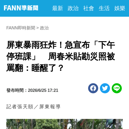
最新
政治
社會
生活
娛樂
FANN即時新聞
政治
屏東暴雨狂炸！急宣布「下午
停班課」 周春米貼勘災照被
罵翻：睡醒了？
發布時間：2026/6/25 17:21
記者張天頤／屏東報導