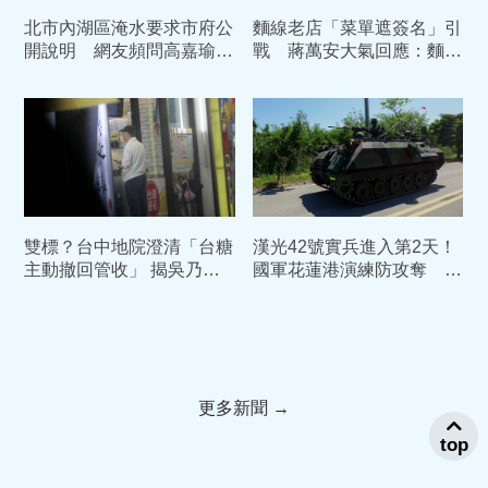
北市內湖區淹水要求市府公
麵線老店「菜單遮簽名」引
開說明 網友頻問高嘉瑜高
戰 蔣萬安大氣回應：麵
雄屏東淹水有什麼看法
線、油飯我都愛
雙標？台中地院澄清「台糖
漢光42號實兵進入第2天！
主動撤回管收」 揭吳乃仁
國軍花蓮港演練防攻奪 部
1.7億債務恐只剩「一張
署裝甲車戒備
紙」
更多新聞 →
top