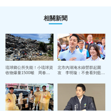
相關新聞
琉球鄉公所失能！小琉球資
北市內湖淹水綠營群起圍
收物爆量1500噸 周春米
攻 李明璇：不會看到藍營
下令縣府團隊介入處理
民代去嗤笑高雄屏東的災情