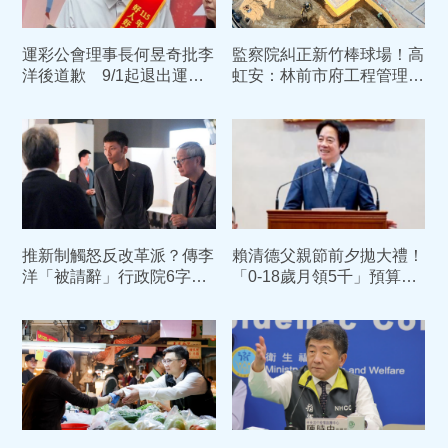
運彩公會理事長何昱奇批李
監察院糾正新竹棒球場！高
洋後道歉 9/1起退出運彩
虹安：林前市府工程管理重
經營
大缺失「依法究責」
推新制觸怒反改革派？傳李
賴清德父親節前夕拋大禮！
洋「被請辭」行政院6字回
「0-18歲月領5千」預算入
應
列 喊話：此時不生更待何
時