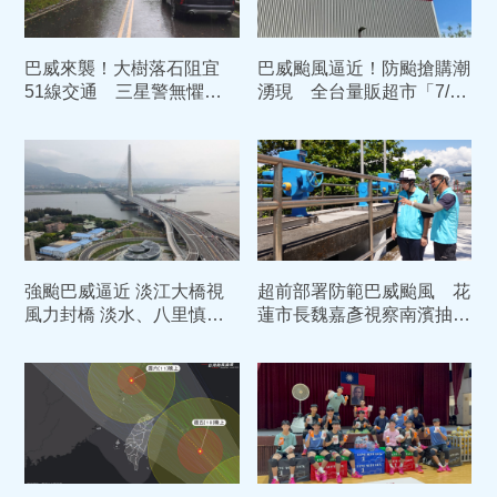
巴威來襲！大樹落石阻宜
巴威颱風逼近！防颱搶購潮
51線交通 三星警無懼風
湧現 全台量販超市「7/11
雨現場交管
營業異動」懶人包
強颱巴威逼近 淡江大橋視
超前部署防範巴威颱風 花
風力封橋 淡水、八里慎防
蓮市長魏嘉彥視察南濱抽水
車潮
站整備應變