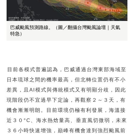
巴威颱風預測路線。（圖／翻攝台灣颱風論壇｜天氣
特急）
󠀠目前各模式普遍認為，巴威通過台灣東部海域至
日本琉球之間的機率最高，但北轉位置仍有不小
差異，且AI模式與傳統模式又有明顯分歧，因此
現階段仍不宜過早下定論，再觀察２～３天，有
機會漸漸明朗。目前環境仍極有利發展，海溫接
近３０°C、海水熱焓量高、垂直風切微弱，未來
３６小時快速增強，巔峰有機會達到強烈颱風前