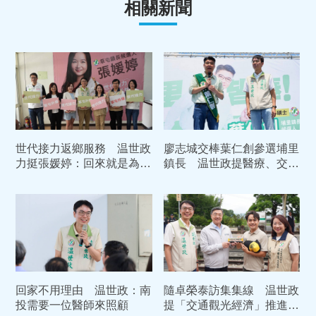
相關新聞
世代接力返鄉服務 温世政
廖志城交棒葉仁創參選埔里
力挺張媛婷：回來就是為了
鎮長 温世政提醫療、交
讓家鄉更好
通、環境三大合作方向
回家不用理由 温世政：南
隨卓榮泰訪集集線 温世政
投需要一位醫師來照顧
提「交通觀光經濟」推進南