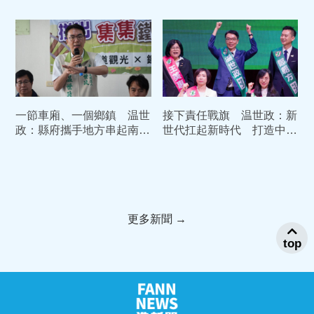
投走向世界
一節車廂、一個鄉鎮 温世
接下責任戰旗 温世政：新
政：縣府攜手地方串起南投
世代扛起新時代 打造中台
新未來
灣新核心
更多新聞 →
top