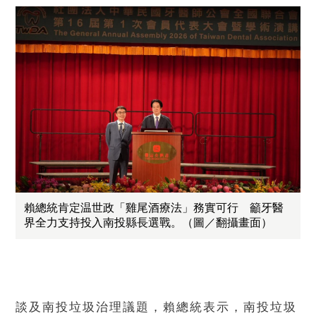
賴總統肯定温世政「雞尾酒療法」務實可行 籲牙醫
界全力支持投入南投縣長選戰。（圖／翻攝畫面）
談及南投垃圾治理議題，賴總統表示，南投垃圾