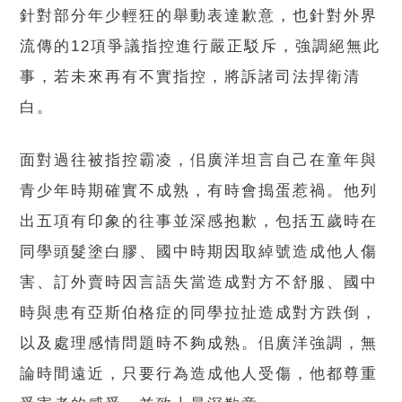
針對部分年少輕狂的舉動表達歉意，也針對外界
流傳的12項爭議指控進行嚴正駁斥，強調絕無此
事，若未來再有不實指控，將訴諸司法捍衛清
白。
面對過往被指控霸凌，佀廣洋坦言自己在童年與
青少年時期確實不成熟，有時會搗蛋惹禍。他列
出五項有印象的往事並深感抱歉，包括五歲時在
同學頭髮塗白膠、國中時期因取綽號造成他人傷
害、訂外賣時因言語失當造成對方不舒服、國中
時與患有亞斯伯格症的同學拉扯造成對方跌倒，
以及處理感情問題時不夠成熟。佀廣洋強調，無
論時間遠近，只要行為造成他人受傷，他都尊重