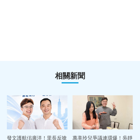
相關新聞
發文護航佀廣洋！里長反嗆
萬美玲兒爭議連環爆！吳靜