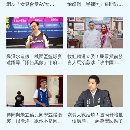
網友「女兒會當AV女
怡怒曬「半裸照」逼問逃兵
優？」 惹議 臉書發文道
疑雲 桃市府回應了
歉了
爆灌水造假！桃園盃籃球賽
收紅錢選立委！民眾黨前發
遭踢爆「隊伍黑數」市府出
言人馬治薇涉「收中國105
手了：送政風調查
萬資助」判2年8月定讞
今下午直奔女監執行
傳聞與朱立倫兒同學並爆衝
索資大戰延燒！遭簡舒培批
突 佀廣洋：跟他不是同
「佀廣洋」 蔣萬安回應了
學 也不認識他