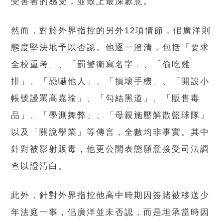
受害者的感受，並致上最深歉意。
然而，對於外界指控的另外12項情節，佀廣洋則
態度堅決地予以否認。他逐一澄清，包括「要求
全校重考」、「罰警衛寫名字」、「偷吃雞
排」、「恐嚇他人」、「損壞手機」、「開設小
帳號謾罵高嘉瑜」、「勾結黑道」、「販售毒
品」、「學測舞弊」、「母親施壓解散籃球隊」
以及「關說學業」等傳言，全數均非事實。其中
針對被影射販毒，他更公開表態願意接受司法調
查以證清白。
此外，針對外界指控他高中時期因簽賭被移送少
年法庭一事，佀廣洋並未否認，而是坦承當時因