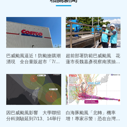
巴威颱風逼近！防颱搶購潮
超前部署防範巴威颱風 花
湧現 全台量販超市「7/11
蓮市長魏嘉彥視察南濱抽水
營業異動」懶人包
站整備應變
因巴威颱風影響 大學聯招
白海豚颱風「北轉」機率
分科測驗延到7/13、14舉行
增！專家示警：恐在台灣東
北部滯留打轉3天