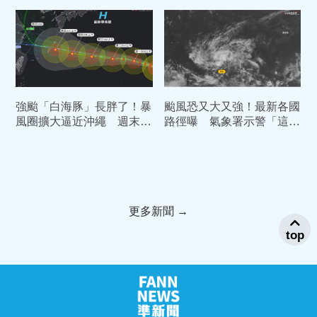
強颱「白海豚」長胖了！暴
颱風恐又大又強！最新各國
風圈擴大逼近沖繩 週末2
路徑曝 氣象署示警「這天
路徑對台影響曝光
起」防豪雨...一週天氣總覽
更多新聞 →
top