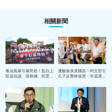
相關新聞
毒油風暴引爆民怨！藍白上
遭酸偷臭黃國昌！柯文哲引
凱道抗議 張斯綱、民眾黨
孔子反擊林俊憲：年底選戰
「免費發600份雞排」
是民眾黨「生死存亡戰」