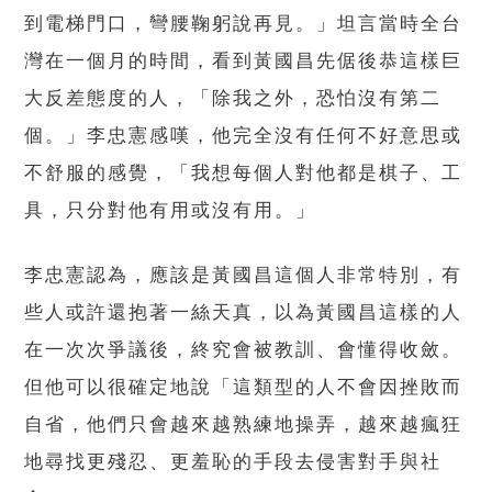
到電梯門口，彎腰鞠躬說再見。」坦言當時全台
灣在一個月的時間，看到黃國昌先倨後恭這樣巨
大反差態度的人，「除我之外，恐怕沒有第二
個。」李忠憲感嘆，他完全沒有任何不好意思或
不舒服的感覺，「我想每個人對他都是棋子、工
具，只分對他有用或沒有用。」
李忠憲認為，應該是黃國昌這個人非常特別，有
些人或許還抱著一絲天真，以為黃國昌這樣的人
在一次次爭議後，終究會被教訓、會懂得收斂。
但他可以很確定地說「這類型的人不會因挫敗而
自省，他們只會越來越熟練地操弄，越來越瘋狂
地尋找更殘忍、更羞恥的手段去侵害對手與社