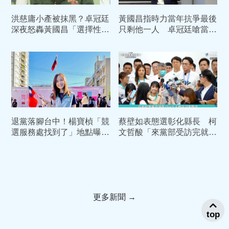
洪慈庸小產被抹黑？卓冠廷
黃國昌指時力當年抗爭最後
深夜怒轟黃國昌「選擇性遺
只剩他一人 卓冠廷嗆當時
忘」：他眼裡永遠只有自己
太太洪慈庸剛剛流產
退黨落腳台中！楊寶楨「競
蔡壁如表態選彰化縣長 柯
選服務處找到了」地點曝
文哲酸「來黨部受訪完就
光 無政黨奧援靠「這招」
跑」：由中央黨部溝通
插旗
更多新聞 →
top