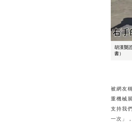
胡漢龑
書）
被網友
重機械
支持我
一次」