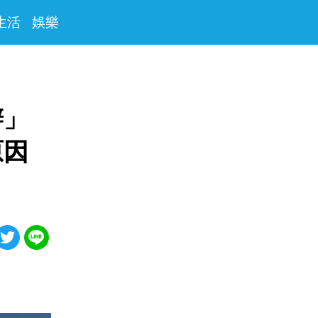
生活
娛樂
辦」
原因