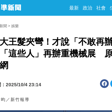
最新
政治
社會
時新聞
娛樂
大王髮夾彎！才說「不敢再
「這些人」再辦重機械展 
網
025/10/4 23:14
書昀／新竹報導