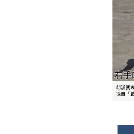
胡漢龑
攝自「