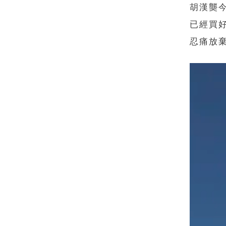
胡漢龑
已經買
忍痛放