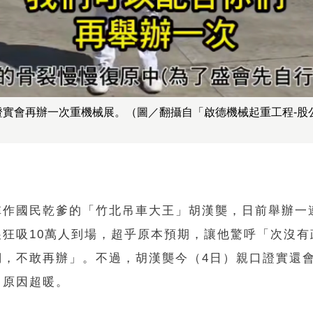
證實會再辦一次重機械展。（圖／翻攝自「啟德機械起重工程-股
稱作國民乾爹的「竹北吊車大王」胡漢龑，日前舉辦一
展狂吸10萬人到場，超乎原本預期，讓他驚呼「次沒有
們，不敢再辦」。不過，胡漢龑今（4日）親口證實還
，原因超暖。