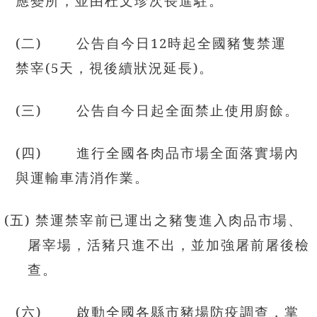
應變所，並由杜文珍次長進駐。
(
二) 公告自今日12時起全國豬隻禁運
禁宰(5天，視後續狀況延長)。
(
三) 公告自今日起全面禁止使用廚餘。
(
四) 進行全國各肉品市場全面落實場內
與運輸車清消作業。
(
五) 禁運禁宰前已運出之豬隻進入肉品市場、
屠宰場，活豬只進不出，並加強屠前屠後檢
查。
(
六) 啟動全國各縣市豬場防疫調查，掌