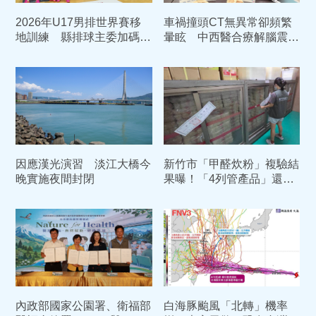
2026年U17男排世界賽移
車禍撞頭CT無異常卻頻繁
地訓練 縣排球主委加碼加
暈眩 中西醫合療解腦震盪
菜金鼓舞選手士氣
後遺症
因應漢光演習 淡江大橋今
新竹市「甲醛炊粉」複驗結
晚實施夜間封閉
果曝！「4列管產品」還是
有甲醛 依法重罰384萬元
內政部國家公園署、衛福部
白海豚颱風「北轉」機率