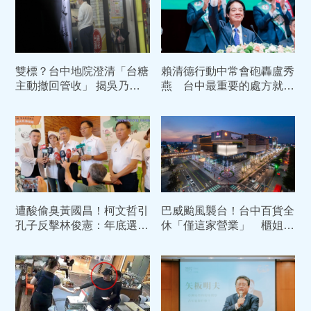
雙標？台中地院澄清「台糖
賴清德行動中常會砲轟盧秀
主動撤回管收」 揭吳乃仁
燕 台中最重要的處方就是
1.7億債務恐只剩「一張
換市長
紙」
遭酸偷臭黃國昌！柯文哲引
巴威颱風襲台！台中百貨全
孔子反擊林俊憲：年底選戰
休「僅這家營業」 櫃姐怒
是民眾黨「生死存亡戰」
轟：恨這些颱風天逛百貨的
人