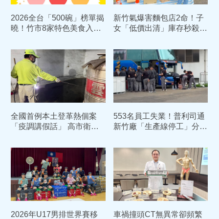
2026全台「500碗」榜單揭
新竹氣爆害麵包店2命！子
曉！竹市8家特色美食入
女「低價出清」庫存秒殺
選 展現風城庶民美食魅力
淚謝暖舉：重新縫補破碎的
心
全國首例本土登革熱個案
553名員工失業！普利司通
「疫調講假話」 高市衛生
新竹廠「生產線停工」分3
局震怒開鍘18萬
波裁員 公司聲明全文曝光
2026年U17男排世界賽移
車禍撞頭CT無異常卻頻繁