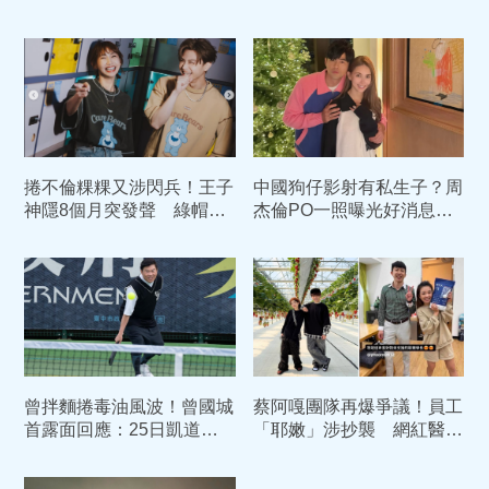
捲不倫粿粿又涉閃兵！王子
中國狗仔影射有私生子？周
神隱8個月突發聲 綠帽夫
杰倫PO一照曝光好消息
范姜同日PO文「慘遭逼搬
經紀公司嚴正駁斥不實謠言
家」
曾拌麵捲毒油風波！曾國城
蔡阿嘎團隊再爆爭議！員工
首露面回應：25日凱道遊
「耶嫩」涉抄襲 網紅醫提
行「精神加盟」
告侵犯商標權