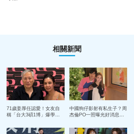
相關新聞
71歲姜厚任認愛！女友自
中國狗仔影射有私生子？周
稱「台大3碩1博」爆學歷
杰倫PO一照曝光好消息
造假疑雲 台大回應了
經紀公司嚴正駁斥不實謠言