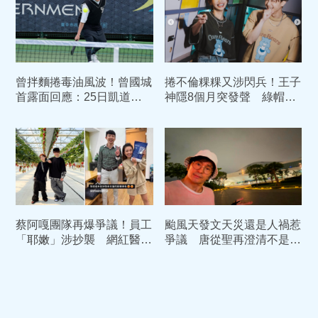
曾拌麵捲毒油風波！曾國城
捲不倫粿粿又涉閃兵！王子
首露面回應：25日凱道遊
神隱8個月突發聲 綠帽夫
行「精神加盟」
范姜同日PO文「慘遭逼搬
家」
蔡阿嘎團隊再爆爭議！員工
颱風天發文天災還是人禍惹
「耶嫩」涉抄襲 網紅醫提
爭議 唐從聖再澄清不是針
告侵犯商標權
對任何人、任何單位