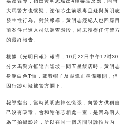
媒體報導，指出黃明志驗出4種毒品反應，同時
大馬警方也懷疑，謝侑芯生前吸毒且疑與黃明志
發生性行為。對於報導，黃明志經紀人也回應目
前案件已進入司法調查階段，尚未獲得任何警方
的最終報告。
根據《光明日報》報導，10月22日中午12时30
分大馬警方抵達吉隆坡一間五星飯店時，黃明志
身穿白色T恤，戴着帽子及眼鏡正準備離開，但
因行跡可疑被警方攔下。
報導指出，當時黃明志神色慌張，向警方供稱自
己沒有吸毒，會和謝侑芯相處一室，是因為兩人
為了拍攝影片，所以在同一個房間討論拍片內