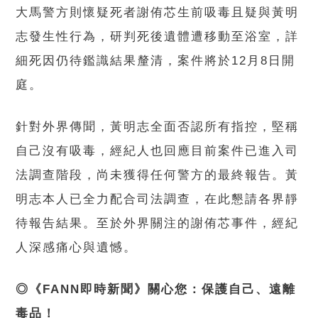
大馬警方則懷疑死者謝侑芯生前吸毒且疑與黃明
志發生性行為，研判死後遺體遭移動至浴室，詳
細死因仍待鑑識結果釐清，案件將於12月8日開
庭。
針對外界傳聞，黃明志全面否認所有指控，堅稱
自己沒有吸毒，經紀人也回應目前案件已進入司
法調查階段，尚未獲得任何警方的最終報告。黃
明志本人已全力配合司法調查，在此懇請各界靜
待報告結果。至於外界關注的謝侑芯事件，經紀
人深感痛心與遺憾。
◎《FANN即時新聞》關心您：保護自己、遠離
毒品！