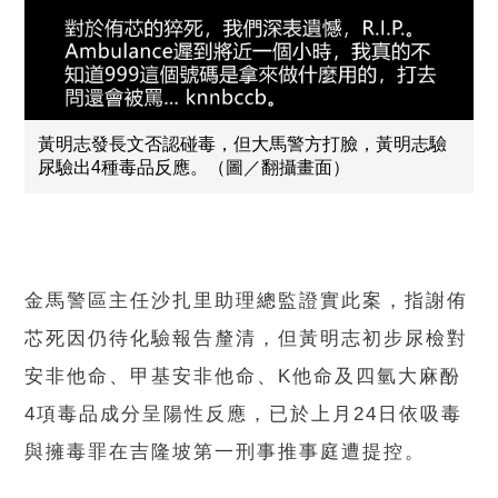
黃明志發長文否認碰毒，但大馬警方打臉，黃明志驗
尿驗出4種毒品反應。（圖／翻攝畫面）
金馬警區主任沙扎里助理總監證實此案，指謝侑
芯死因仍待化驗報告釐清，但黃明志初步尿檢對
安非他命、甲基安非他命、K他命及四氫大麻酚
4項毒品成分呈陽性反應，已於上月24日依吸毒
與擁毒罪在吉隆坡第一刑事推事庭遭提控。