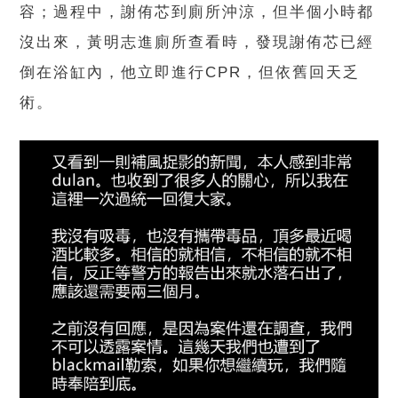
容；過程中，謝侑芯到廁所沖涼，但半個小時都
沒出來，黃明志進廁所查看時，發現謝侑芯已經
倒在浴缸內，他立即進行CPR，但依舊回天乏
術。