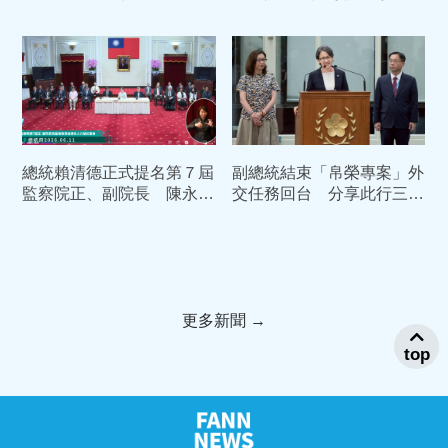
依規申報、全數繳稅
不容許中共定義我們是誰
總統賴清德正式提名第７屆
副總統結束「帛榮專案」外
監察院正、副院長 陳永
交任務回台 分享此行三心
興、王榮璋分任正、副院長
得
更多新聞 →
top