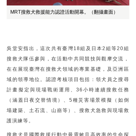
MRT搜救犬救援能力認證活動開幕。（翻攝畫面）
吳堂安指出，這次共有臺灣18組及日本2組等20組
搜救犬隊伍參與，在活動中共同競技與觀摩交流，
在在展現臺灣在搜救犬領域的專業基礎，及亞洲區
域的領導地位。認證考核項目包括：領犬員之搜尋
計畫擬定與現場戰術運用、36小時連續搜救任務
（涵蓋日夜交替情境）、5種災害場景模擬（如倒
塌建築、土石流、山崩等）、搜救犬急救與現場救
護演練等。
搜救犬是國際救援行動中最靈敏且高效率的生命探