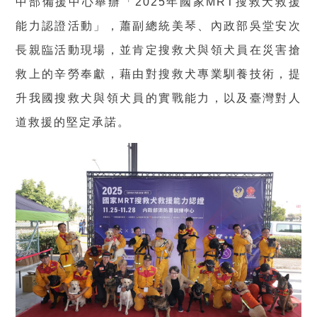
中部備援中心舉辦「2025年國家MRT搜救犬救援
能力認證活動」，蕭副總統美琴、內政部吳堂安次
長親臨活動現場，並肯定搜救犬與領犬員在災害搶
救上的辛勞奉獻，藉由對搜救犬專業馴養技術，提
升我國搜救犬與領犬員的實戰能力，以及臺灣對人
道救援的堅定承諾。