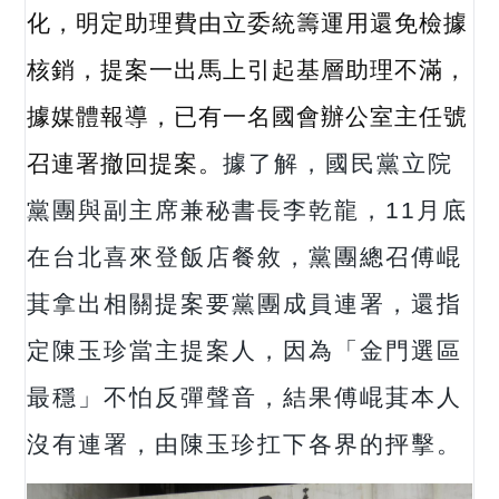
化，明定助理費由立委統籌運用還免檢據
核銷，提案一出馬上引起基層助理不滿，
據媒體報導，已有一名國會辦公室主任號
召連署撤回提案。
據了解，國民黨立院
黨團與副主席兼秘書長李乾龍，11月底
在台北喜來登飯店餐敘，黨團總召傅崐
萁拿出相關提案要黨團成員連署，還指
定陳玉珍當主提案人，因為「金門選區
最穩」不怕反彈聲音，結果傅崐萁本人
沒有連署，由陳玉珍扛下各界的抨擊。