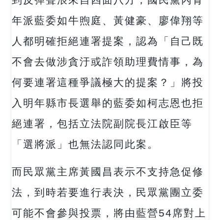
到反彈聲浪來自四面八方，國民黨內青
年派藍委如牛煦庭、黃健豪、廖偉翔等
人都明確拒絕連署提案，認為「自己既
不會去做涉貪汙或詐領助理費情事，為
何要連署這種爭議極大的提案？」將投
入明年縣市長選舉的藍委如柯志恩也拒
絕連署，包括立法院副院長江啟臣等
「選將派」也無法認同此案。
而民眾黨主席黃國昌表示不支持急促修
法，到時若要進行表決，民眾黨團立委
可能不會參與投票，將由藍營54席對上