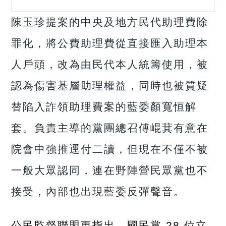
陳玉珍提案的中央及地方民代助理費除
罪化，將公費助理費從直接匯入助理本
人戶頭，改為由民代本人統籌使用，被
認為傷害基層助理權益，同時也被質疑
替陷入詐領助理費案的藍委顏寬恒解
套。負責主導的黨團總召傅崐萁有意在
院會中強推逕付二讀，但現在不僅不被
一般大眾認同，連在野陣營民眾黨也不
接受，內部也出現藍委反彈聲音。
公民監督聯盟更指出，國民黨 28 位立