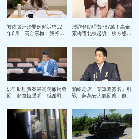
被依貪汙治罪例起訴求12
涉詐領助理費787萬！高金
年6月 高金素梅：我將一
素梅遭北檢起訴 檢方怒求
如既往地繼續捍衛原住民族
重刑12年6個月
的權利
涉詐助理費案最高院撤銷發
麵線老店「菜單遮簽名」引
回 顏寬恒聲明：感謝司法
戰 蔣萬安大氣回應：麵
重新檢視
線、油飯我都愛