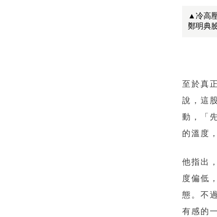
▲冷高
鄭明典
至於真
說，這
動，「
的溫度
他指出
度偏低
態。不
有感的