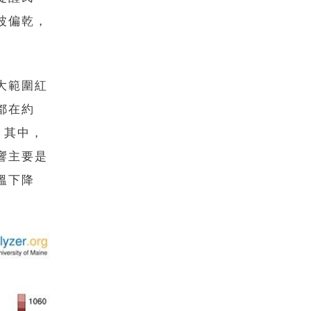
波偏乾，
大範圍紅
都在約
。其中，
響主要是
溫下降