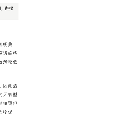
圖／翻攝
鄭明典
原邊緣移
台灣較低
，因此溫
的天氣型
於短暫但
衣物保