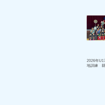
見高壓」
2026年U
地訓練 
加菜金鼓