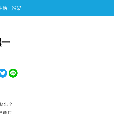
生活
娛樂
濕一
貼出全
提醒民