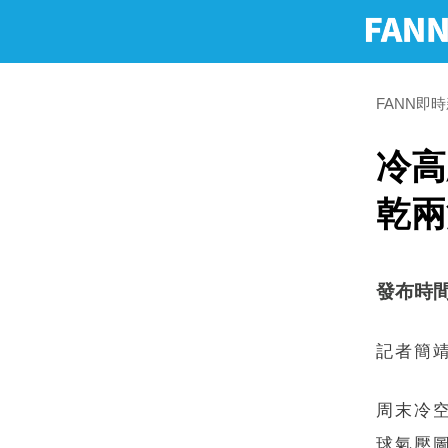
FANN即
冷高
乾兩
發布時間：2
記者簡
周末冷
球氣壓