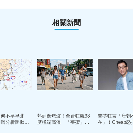
相關新聞
為何不早早北
熱到像烤爐！全台狂飆38
苦苓狂言「唐朝
典曬分析圖揪元
度極端高溫 「薔蜜」颱
在」！Cheap
東側驚見「不常
風這天最接近變天降雨
白用鮮卑文寫詩