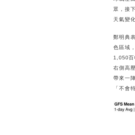
眾，接
天氣變
鄭明典
色區域
1,05
右側高
帶來一
「不會