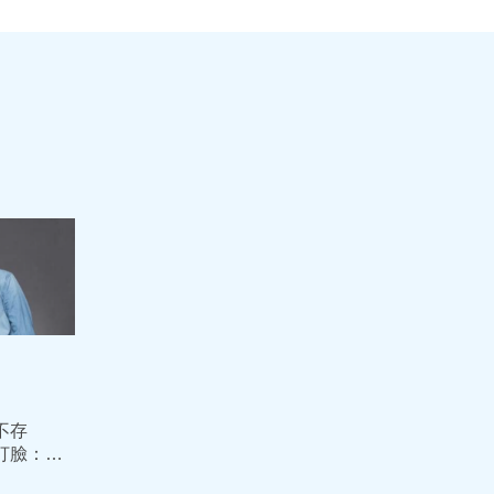
不存
怒打臉：李
？