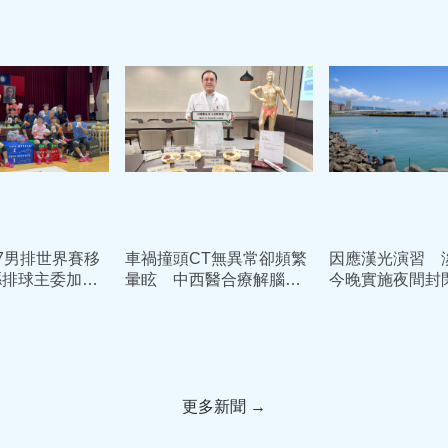
17男排世界賽移
車禍撞頭CT無異常卻頻繁
因應漢光演習 
縣排球主委加碼
暈眩 中西醫合療解腦震
今晚實施夜間封
舞選手士氣
盪後遺症
更多新聞 →