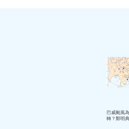
巴威颱風
轉？鄭明
凶：台灣