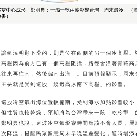
壓雙中心成形 鄭明典：一濕一乾兩波影響台灣、周末最冷。（
臉書）
正讓氣溫明顯下滑的，則是位在西側的另一個冷高壓。
股高壓因為前方已有一個高壓阻擋，路徑會沿著青藏高
先往東再往南，然後偏南出海」。目前預報顯示，周末
，主要就是受到這股「繞過高原南下高壓」的影響。
，這股冷空氣出海位置較偏南，受到海水加熱影響較小
，但性質也較乾燥，預期將為台灣帶來一段「乾冷型」
過鄭明典也說，這波冷空氣影響時間應該不會太長，屬
一次降溫，提醒民眾留意周末早晚溫差變化，適時增添