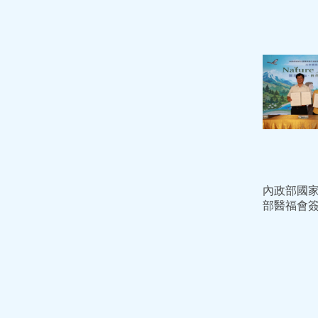
網
內政部國
部醫福會簽
家部立醫
醫療