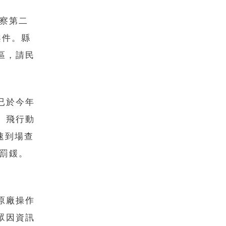
警察第二
案件。縣
區，請民
已於今年
、飛行動
速到場查
元罰鍰。
原廠操作
眾因資訊