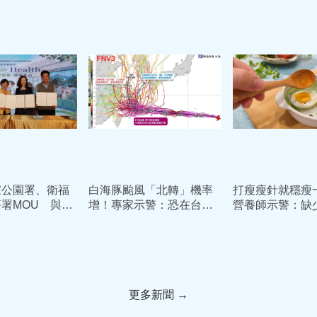
好書
元
家公園署、衛福
白海豚颱風「北轉」機率
打瘦瘦針就穩瘦
署MOU 與26
增！專家示警：恐在台灣
營養師示警：缺
院合作開啟綠色
東北部滯留打轉3天
恐缺肌又復胖
更多新聞 →