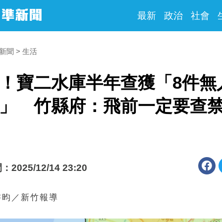
最新
政治
社會
時新聞
生活
！寶二水庫半年查獲「8件無
」 竹縣府：飛前一定要查
025/12/14 23:20
書昀／新竹報導