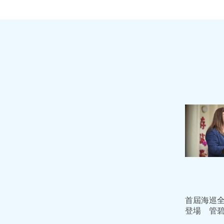
首屆海巡
登場 管
造智慧海