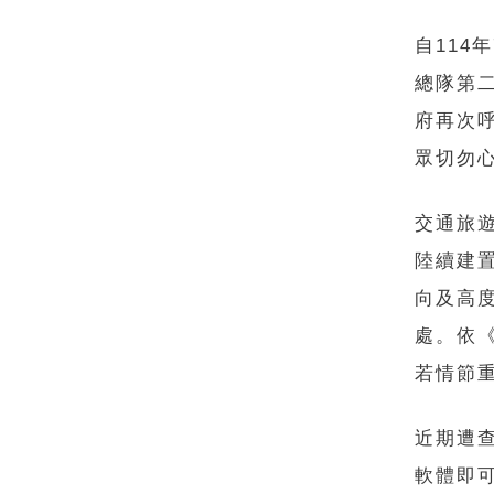
自11
總隊第
府再次
眾切勿
交通旅
陸續建
向及高度
處。依
若情節
近期遭
軟體即