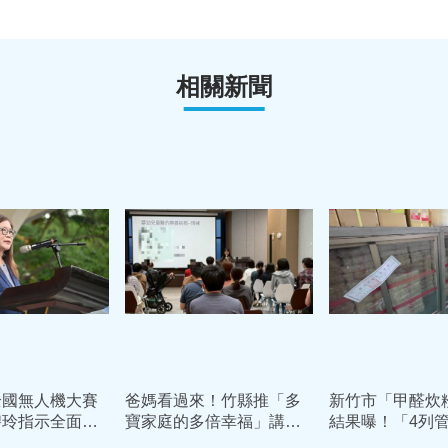
相關新聞
全國無人機大賽
爸媽看過來！竹縣推「多
新竹市「甲醛炊
碧玲指示全面打
寶家庭的多倍幸福」講
結果曝！「4列
巡岸海監偵防護
座 提供幼兒活動與限量
是有甲醛 依法重