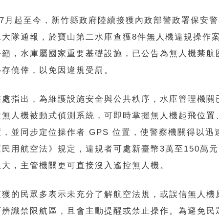
4年7月起至今，新竹縣政府陸續接獲內政部警政署保安
二大隊通報，於寶山第二水庫查獲8件無人機違規操作
呼籲，水庫屬國家重要基礎設施，已公告為無人機禁航
心存僥倖，以免因違規受罰。
遊處指出，為維護設施安全與公共秩序，水庫管理機關
置無人機被動式偵測系統，可即時掌握無人機起飛位置
，並同步定位操作者 GPS 位置，使警察機關得以迅
《民用航空法》規定，違規者可處新臺幣3萬至150萬
重大，主管機關更可直接沒入遙控無人機。
查獲的民眾多表示未充分了解航空法規，或誤信無人機
可辨識禁限航區，且會主動提醒或禁止操作。為避免民