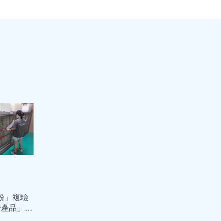
粉」複驗
管產品」還
罰384萬