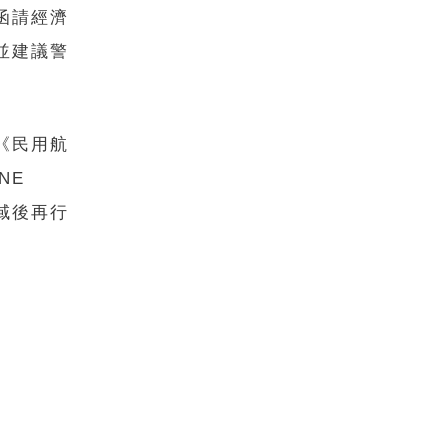
函請經濟
並建議警
。
《民用航
NE
空域後再行