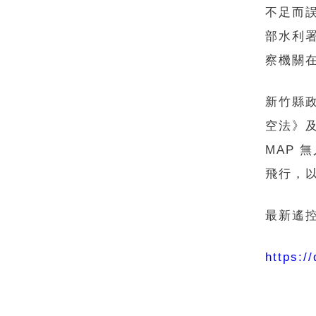
不足而
部水利
察機關
新竹縣
空法》
MAP 
飛行，
最新遙
https:/