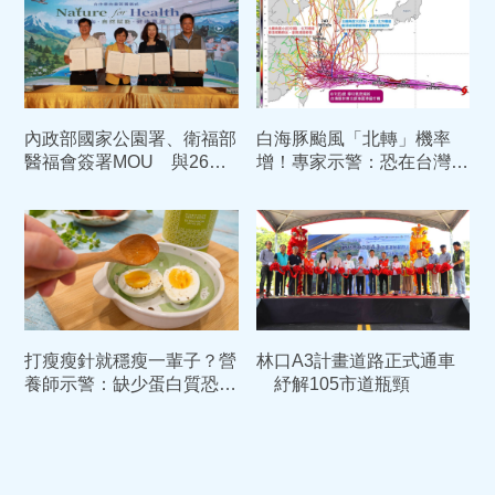
內政部國家公園署、衛福部
白海豚颱風「北轉」機率
醫福會簽署MOU 與26家
增！專家示警：恐在台灣東
部立醫院合作開啟綠色醫療
北部滯留打轉3天
打瘦瘦針就穩瘦一輩子？營
林口A3計畫道路正式通車
養師示警：缺少蛋白質恐缺
紓解105市道瓶頸
肌又復胖