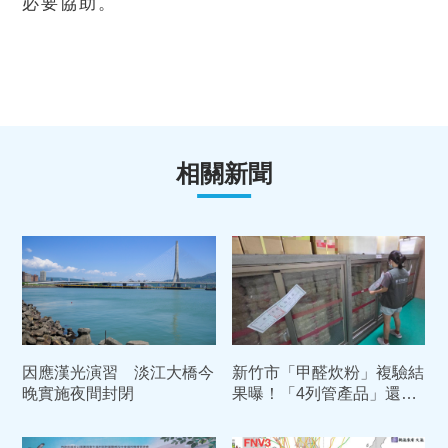
必要協助。
相關新聞
因應漢光演習 淡江大橋今
新竹市「甲醛炊粉」複驗結
晚實施夜間封閉
果曝！「4列管產品」還是
有甲醛 依法重罰384萬元