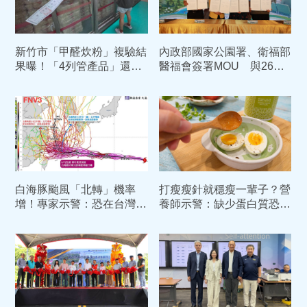
新竹市「甲醛炊粉」複驗結
內政部國家公園署、衛福部
果曝！「4列管產品」還是
醫福會簽署MOU 與26家
有甲醛 依法重罰384萬元
部立醫院合作開啟綠色醫療
白海豚颱風「北轉」機率
打瘦瘦針就穩瘦一輩子？營
增！專家示警：恐在台灣東
養師示警：缺少蛋白質恐缺
北部滯留打轉3天
肌又復胖