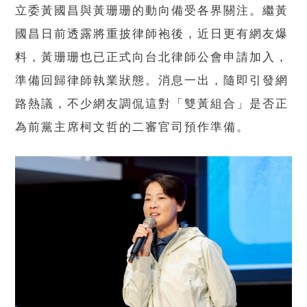
立委黃國昌與黃珊珊的動向備受各界關注。繼黃
國昌日前透露將重披律師袍後，近日更有網友爆
料，黃珊珊也已正式向台北律師公會申請加入，
準備回歸律師執業狀態。消息一出，隨即引發網
路熱議，不少網友調侃這對「雙黃組合」是否正
為前黨主席柯文哲的二審官司預作準備。