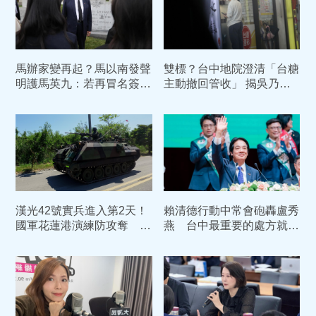
馬辦家變再起？馬以南發聲
雙標？台中地院澄清「台糖
明護馬英九：若再冒名簽署
主動撤回管收」 揭吳乃仁
絕不寬貸
1.7億債務恐只剩「一張
紙」
漢光42號實兵進入第2天！
賴清德行動中常會砲轟盧秀
國軍花蓮港演練防攻奪 部
燕 台中最重要的處方就是
署裝甲車戒備
換市長