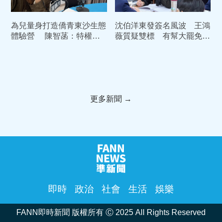
為兒量身打造僑青東沙生態
沈伯洋東發簽名風波 王鴻
體驗營 陳智菡：特權媽
薇質疑雙標 有幫大罷免時
媽徐佳青應該下台
的店家說過一次話嗎?
更多新聞 →
即時
政治
社會
生活
娛樂
FANN即時新聞 版權所有 Ⓒ 2025 All Rights Reserved