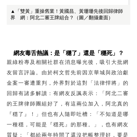
▲「雙黃」重操舊業！黃國昌、黃珊珊先後回歸律師
界 網：阿北二審王牌組合？（圖／翻攝畫面）
網友毒舌熱議：是「穩了」還是「穩死」？
親綠粉專及相關社群在消息曝光後，吸引大批網
友留言評論。由於柯文哲先前因京華城與政治獻
金案一審遭重判，外界對於這對「法律悍將」的
回歸有諸多解讀：有網友反諷表示：「阿北二審
的王牌律師團組好了，有這兩位加入，阿北真的
『穩了』！」但也有人隨即吐槽：「不知道是哪
一種穩，可能是『穩死』的那種。」，也有網友
質疑：「都給兩年時間了還沒把帳整理好，要是