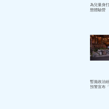
為兒量身
態體驗營
媽媽徐佳
暫拋政治
預警宣布
歸隊時間