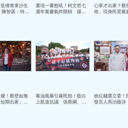
打造僑青東沙生
重現一審怒吼！柯文哲七
心寒才出家？蔡
 陳智菡：特權
週年黨慶氣炸開槓 揚拳
俗」現身民眾黨
青應該下台
飆嗆賴清德：我絕不投降
詞又悄早退…她
紛擾！蔡壁如無
毒油風暴引爆民怨！藍白
收紅錢選立委！
「短期出家」
上凱道抗議 張斯綱、民
發言人馬治薇涉
曝光
眾黨「免費發600份雞排」
105萬資助」判
讞 今下午直奔