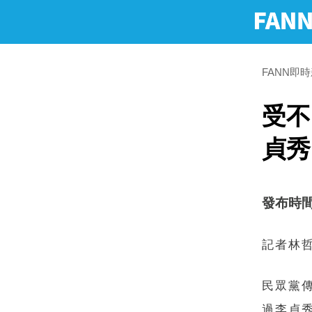
FANN即
受不
貞
發布時間：2
記者林
民眾黨
過李貞