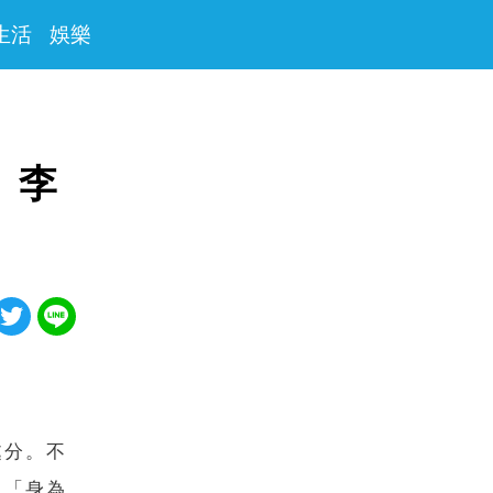
生活
娛樂
 李
處分。不
，「身為