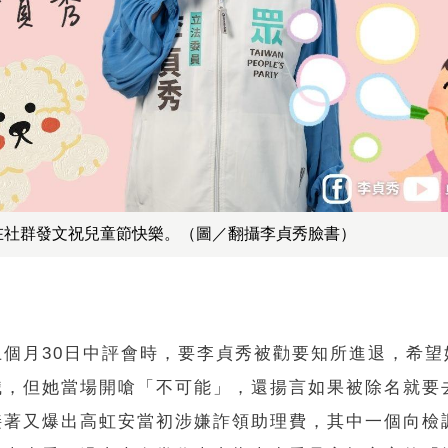
在社群發文祝兒童節快樂。（圖／翻攝李貞秀臉書）
上個月30日中評會時，要李貞秀被勸要知所進退，希望
職，但她當場開嗆「不可能」，還揚言如果被除名就要
接著又爆出高虹安當初涉嫌詐領助理費，其中一個向檢