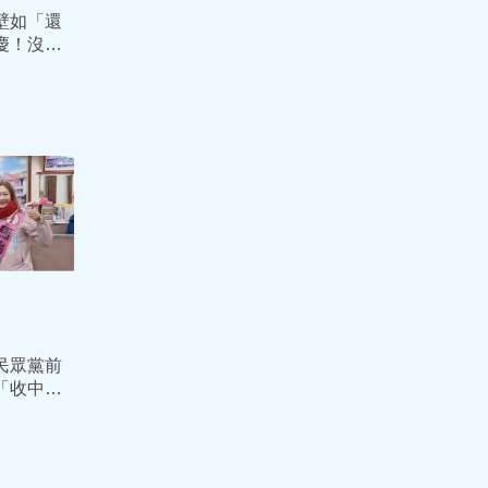
壁如「還
慶！沒致
全說了
民眾黨前
「收中國
2年8月定
女監執行