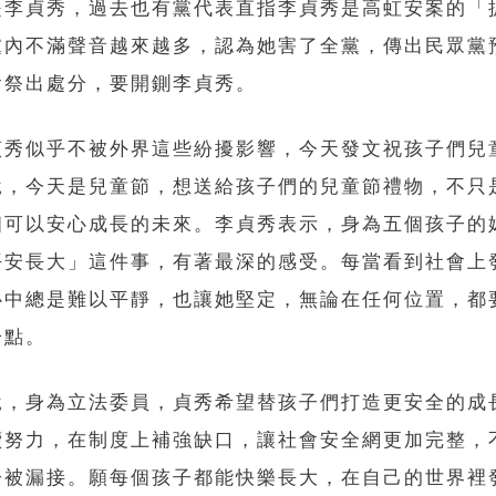
是李貞秀，過去也有黨代表直指李貞秀是高虹安案的「
黨內不滿聲音越來越多，認為她害了全黨，傳出民眾黨
會祭出處分，要開鍘李貞秀。
貞秀似乎不被外界這些紛擾影響，今天發文祝孩子們兒
說，今天是兒童節，想送給孩子們的兒童節禮物，不只
個可以安心成長的未來。李貞秀表示，身為五個孩子的
平安長大」這件事，有著最深的感受。每當看到社會上
心中總是難以平靜，也讓她堅定，無論在任何位置，都
一點。
說，身為立法委員，貞秀希望替孩子們打造更安全的成
續努力，在制度上補強缺口，讓社會安全網更加完整，
子被漏接。願每個孩子都能快樂長大，在自己的世界裡