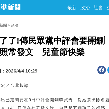
最新
政治
社會
時新聞
政治
了了!傳民眾黨中評會要開鍘
秀照常發文 兒童節快樂
026/4/4 10:29
哲宏／台北報導
傳出已定調要在9日中評會開鍘李貞秀，對她祭出除名
秀今（4）日仍在社群發文說，自己是五個孩子的媽媽