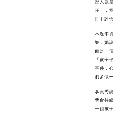
證人就
仔」，
日中評
不過李
樂，她
而是一
「孩子
事件，
們多做
李貞秀
我會持
一個孩