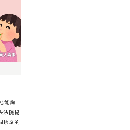
她能夠
去法院提
調檢舉的