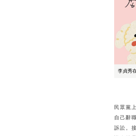
李貞秀
民眾黨
自己辭
訴訟。