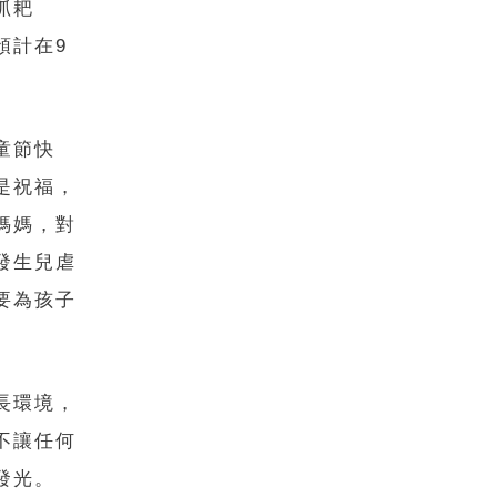
抓耙
預計在9
童節快
是祝福，
媽媽，對
發生兒虐
要為孩子
長環境，
不讓任何
發光。