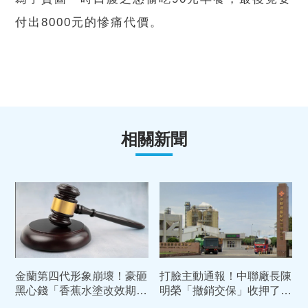
付出8000元的慘痛代價。
相關新聞
金蘭第四代形象崩壞！豪砸
打臉主動通報！中聯廠長陳
黑心錢「香蕉水塗改效期」
明榮「撤銷交保」收押了
過期康普茶倒入香檳瓶高價
中院：5月早知情苯駢芘超