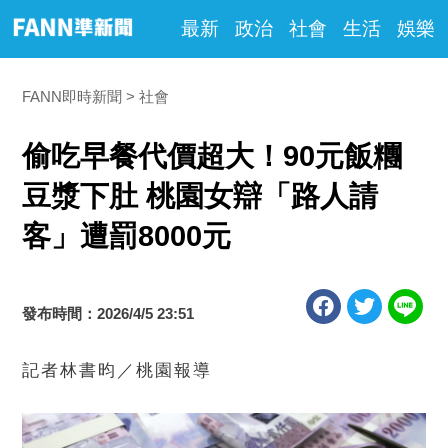
最新
政治
社會
生活
娛樂
FANN即時新聞
社會
偷吃早餐代價超大！90元飯糰
豆漿下肚 桃園女辯「路人請
客」遭罰8000元
發布時間：2026/4/5 23:51
記者林書昀／桃園報導