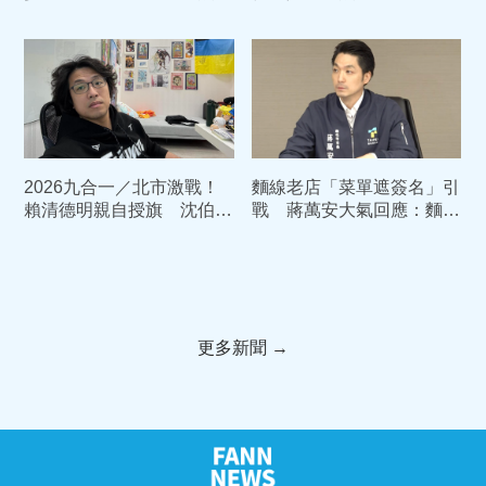
席賴清德親披背帶
台北推出最有戰力的參選人
2026九合一／北市激戰！
麵線老店「菜單遮簽名」引
賴清德明親自授旗 沈伯洋
戰 蔣萬安大氣回應：麵
確定出戰「首都市長」
線、油飯我都愛
更多新聞 →