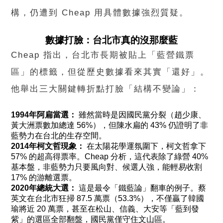
構，仍遭到 Cheap 用具體數據強烈質疑。
數據打臉：台北市真的沒那麼藍
Cheap 指出，台北市長期被貼上「藍營鐵票
區」的標籤，但從歷史數據看來其實「還好」。
他舉出三大關鍵轉折點打臉「結構不變論」：
1994年阿扁當選：
雖然當時是因國民黨分裂（趙少康、
黃大洲票數加總達 56%），但陳水扁的 43% 仍證明了非
藍勢力在台北的生存空間。
2014年柯文哲現象：
在太陽花學運氛圍下，柯文哲拿下
57% 的超高得票率。Cheap 分析，這代表除了綠營 40%
基本盤，非藍勢力只要風向對、候選人強，能輕易收割
17% 的游離選票。
2020年總統大選：
這是最令「鐵藍論」翻車的例子。蔡
英文在台北市狂掃 87.5 萬票（53.3%），不僅贏了韓國
瑜將近 20 萬票，甚至在松山、信義、大安等「藍到發
紫」的選區全部翻盤，國民黨僅守住文山區。