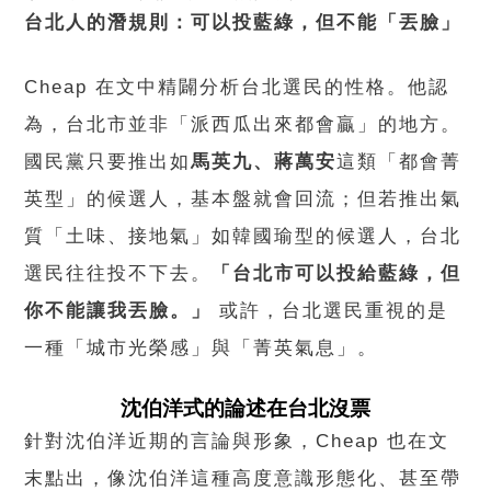
台北人的潛規則：可以投藍綠，但不能「丟臉」
Cheap 在文中精闢分析台北選民的性格。他認
為，台北市並非「派西瓜出來都會贏」的地方。
國民黨只要推出如
馬英九、蔣萬安
這類「都會菁
英型」的候選人，基本盤就會回流；但若推出氣
質「土味、接地氣」如韓國瑜型的候選人，台北
選民往往投不下去。
「台北市可以投給藍綠，但
你不能讓我丟臉。」
或許，台北選民重視的是
一種「城市光榮感」與「菁英氣息」。
沈伯洋式的論述在台北沒票
針對沈伯洋近期的言論與形象，Cheap 也在文
末點出，像沈伯洋這種高度意識形態化、甚至帶