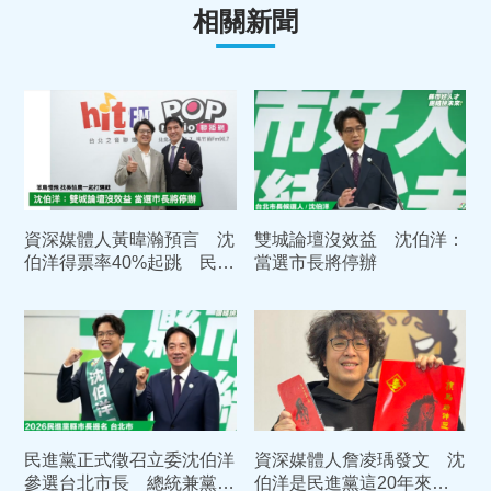
相關新聞
資深媒體人黃暐瀚預言 沈
雙城論壇沒效益 沈伯洋：
伯洋得票率40%起跳 民進
當選市長將停辦
黨25席議員可能全當選
民進黨正式徵召立委沈伯洋
資深媒體人詹凌瑀發文 沈
參選台北市長 總統兼黨主
伯洋是民進黨這20年來在