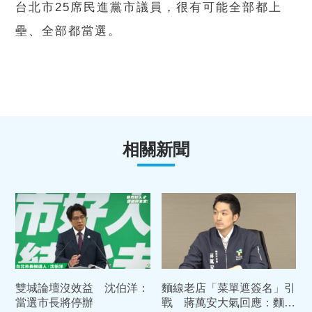
台北市25席民進黨市議員，很有可能全部都上
壘、全部都當選。
相關新聞
雙城論壇沒效益 沈伯洋：
麵線老店「菜單遮簽名」引
當選市長將停辦
戰 蔣萬安大氣回應：麵