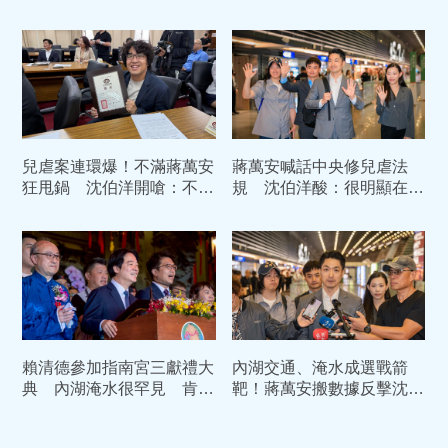
線、油飯我都愛
兒虐案連環爆！不滿蔣萬安
蔣萬安喊話中央修兒虐法
狂甩鍋 沈伯洋開嗆：不如
規 沈伯洋酸：很明顯在找
他來當立委、我當市長
藉口、不如回來當立委
賴清德參加指南宮三獻禮大
內湖交通、淹水成選戰箭
典 內湖淹水很罕見 肯定
靶！蔣萬安搬數據反擊沈伯
沈伯洋第一時間關心災情
洋：捷運東環段已動工