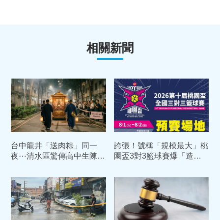
相關新聞
台中龍井「送肉粽」同一
誇張！號稱「規模最大」桃
夜⋯清水區驚傳高中生陳屍
園盃3對3籃球賽爆「造假
樓梯間！今晚祭吊索
隊伍」 承包商認了：用AI
生成