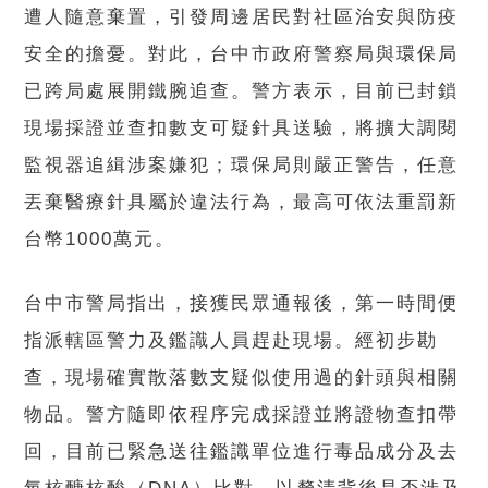
遭人隨意棄置，引發周邊居民對社區治安與防疫
安全的擔憂。對此，台中市政府警察局與環保局
已跨局處展開鐵腕追查。警方表示，目前已封鎖
現場採證並查扣數支可疑針具送驗，將擴大調閱
監視器追緝涉案嫌犯；環保局則嚴正警告，任意
丟棄醫療針具屬於違法行為，最高可依法重罰新
台幣1000萬元。
台中市警局指出，接獲民眾通報後，第一時間便
指派轄區警力及鑑識人員趕赴現場。經初步勘
查，現場確實散落數支疑似使用過的針頭與相關
物品。警方隨即依程序完成採證並將證物查扣帶
回，目前已緊急送往鑑識單位進行毒品成分及去