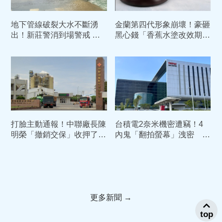
地下管線破裂大水不斷湧
金蘭第四代形象崩壞！豪砸
出！新莊警消到場警戒 聯
黑心錢「香蕉水塗改效期」
絡自來水公司搶修
過期康普茶倒入香檳瓶高價
賣
打臉主動通報！中聯廠長陳
台積電2奈米機密遭竊！4
明榮「撤銷交保」收押了
內鬼「翻拍螢幕」洩密 主
中院：5月早知情苯駢芘超
謀陳力銘重判10年定讞
標
更多新聞 →
top