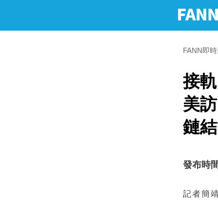
FANN即
接軌
美訪
鏈結
發布時間：2
記者簡