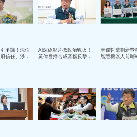
檔引爭議！沈伯
AI深偽影片掀政治戰火！
黃偉哲擘劃新營
政府信任、涉法
黃偉哲播合成音檔反擊
智慧機器人前哨
院畫清紅線
殷瑋：檢警也該查他
文化科技共融新