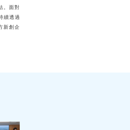
結。面對
持續透過
方新創企