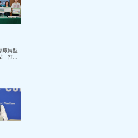
糖廠轉型
站 打造
地標