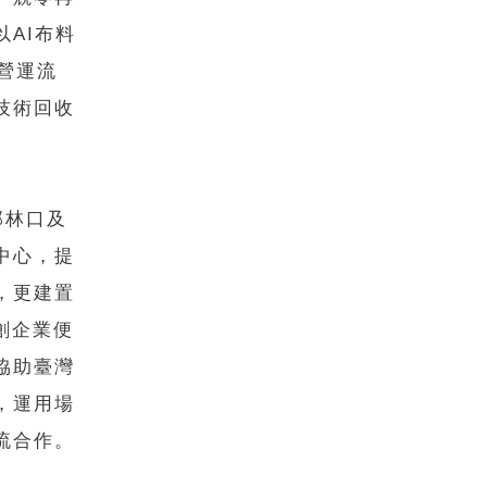
AI布料
營運流
技術回收
北部林口及
中心，提
，更建置
創企業便
協助臺灣
，運用場
流合作。