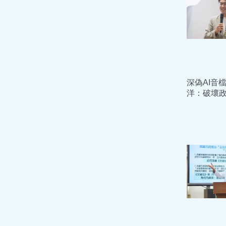
深偽AI音
洋：破壞
問題由法