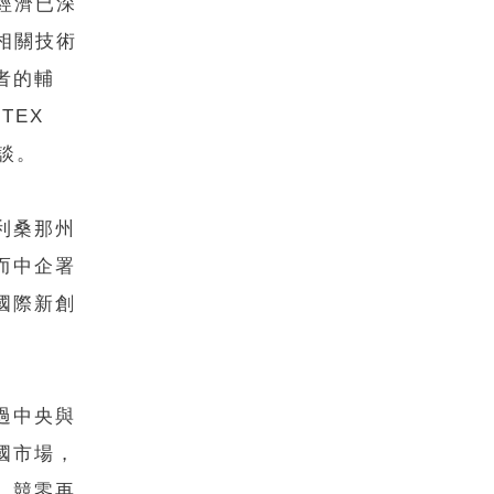
經濟已深
相關技術
者的輔
TEX
談。
利桑那州
而中企署
國際新創
過中央與
國市場，
、競零再