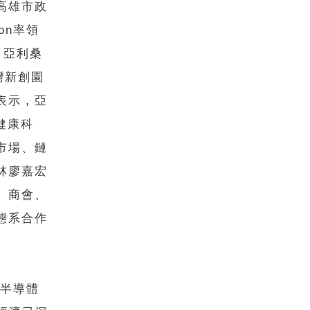
高雄市政
on率領
o、亞利桑
灣新創園
表示，亞
健康科
市場、鏈
林廖嘉宏
、商會、
態系合作
從半導體