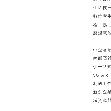
生科技
數位孿
程，協
廢鋰電
中企署補
南部高
供一站
5G A
利的工
新創企
域資源