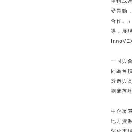
重鎮成
受帶動
合作。
導，展現
Inno
一同與
同為台
透過與
團隊落
中企署
地方資
深化市