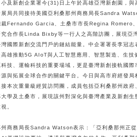
小及新創企業署今(31)日上午於高雄亞灣新創園，與
展局共同接待美國亞利桑那州商務局長Sandra Wats
Fernando Garcia、土桑市市長Regina Romer
究合作長Linda Bixby等一行人之高階訪團，展現亞
臺灣國際新創交流門戶的鏈結能量。中企署署長李冠志
高雄推動5G AIoT與人工智慧應用、智慧製造、生技
源科技、運輸科技的重要場域，更是臺灣新創接軌國際
資源與拓展全球合作的關鍵平台。今日與高市府經發局
迎接本次重量級經貿訪問團，成員包括亞利桑那州政府
那大學及土桑市，展現該州對深化與臺灣產業及新創生
重視。
州商務局長Sandra Watson表示：「亞利桑那州正