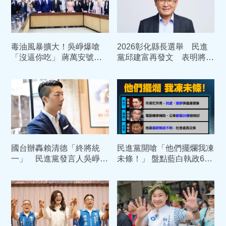
毒油風暴擴大！吳崢爆嗆
2026彰化縣長選舉 民進
「沒逼你吃」 蔣萬安號召
黨邱建富再發文 表明將脫
7/25上凱道：賴清德道歉
黨參選到底
國台辦轟賴清德「終將統
民進黨開嗆「他們擺爛我凍
一」 民進黨發言人吳崢：
未條！」 盤點藍白執政6縣
每週講一模一樣快煩死
市「怪奇爭議連環爆」