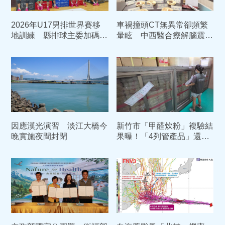
2026年U17男排世界賽移
車禍撞頭CT無異常卻頻繁
地訓練 縣排球主委加碼加
暈眩 中西醫合療解腦震盪
菜金鼓舞選手士氣
後遺症
因應漢光演習 淡江大橋今
新竹市「甲醛炊粉」複驗結
晚實施夜間封閉
果曝！「4列管產品」還是
有甲醛 依法重罰384萬元