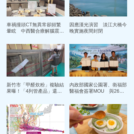
車禍撞頭CT無異常卻頻繁
因應漢光演習 淡江大橋今
暈眩 中西醫合療解腦震盪
晚實施夜間封閉
後遺症
新竹市「甲醛炊粉」複驗結
內政部國家公園署、衛福部
果曝！「4列管產品」還是
醫福會簽署MOU 與26家
有甲醛 依法重罰384萬元
部立醫院合作開啟綠色醫療