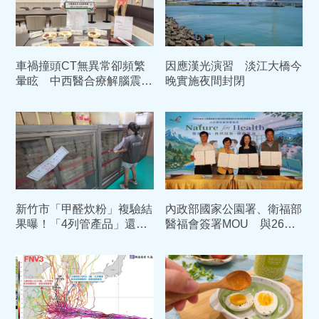
車禍撞頭CT無異常卻頻繁
因應漢光演習 淡江大橋今
暈眩 中西醫合療解腦震盪
晚實施夜間封閉
後遺症
新竹市「甲醛炊粉」複驗結
內政部國家公園署、衛福部
果曝！「4列管產品」還是
醫福會簽署MOU 與26家
有甲醛 依法重罰384萬元
部立醫院合作開啟綠色醫療