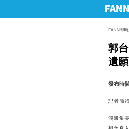
FANN即
郭台
遺願
發布時間：2
記者簡
鴻海集
初永真