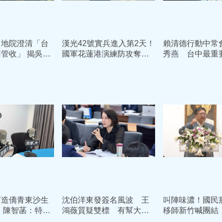
中地院澄清「台
漢光42號實兵進入第2天！
賴清德行動中常
管收」 揭吳乃
國軍花蓮港演練防攻奪
秀燕 台中最重
債務恐只剩「一張
部署裝甲車戒備
就是換市長
打造僑青東沙生
沈伯洋東發簽名風波 王
叫陣味濃！國民
 陳智菡：特權
鴻薇質疑雙標 有幫大罷
移師新竹喊團結
青應該下台
免時的店家說過一次話嗎?
襲大喊「陳見賢