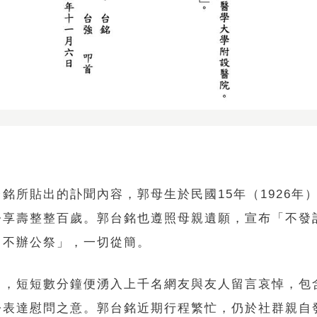
銘所貼出的訃聞內容，郭母生於民國15年（1926年）
今享壽整整百歲。郭台銘也遵照母親遺願，宣布「不發
、不辦公祭」，一切從簡。
出，短短數分鐘便湧入上千名網友與友人留言哀悼，包
紛表達慰問之意。郭台銘近期行程繁忙，仍於社群親自