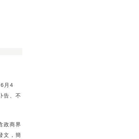
6月4
訃告、不
含政商界
發文，簡