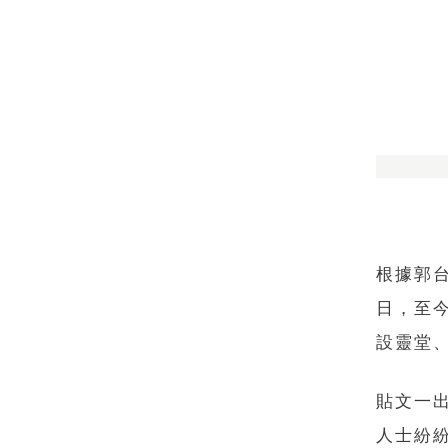
根據郭台
日，至
設靈堂
貼文一
人士紛