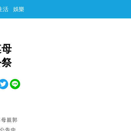
生活
娛樂
遵母
公祭
其母親郭
在公告中