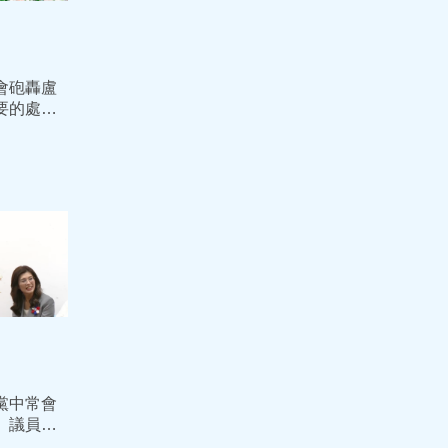
會砲轟盧
要的處方
黨中常會
 議員突
加油」現