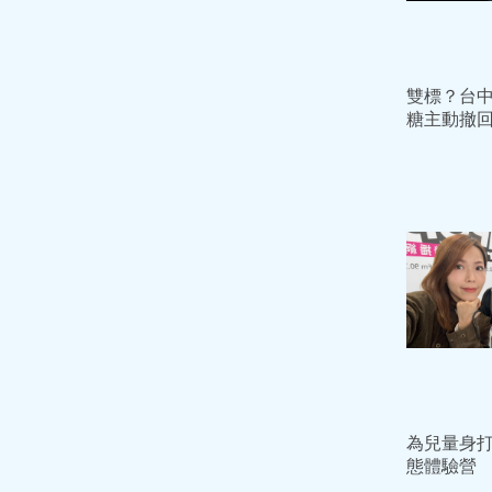
雙標？台
糖主動撤回
仁1.7億
紙」
為兒量身
態體驗營
媽媽徐佳