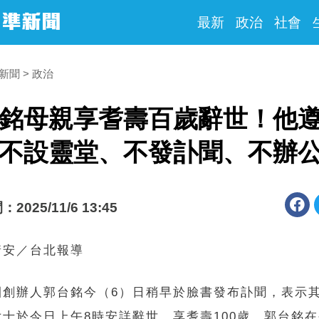
最新
政治
社會
時新聞
政治
銘母親享耆壽百歲辭世！他
不設靈堂、不發訃聞、不辦
025/11/6 13:45
靖安／台北報導
團創辦人郭台銘今（6）日稍早於臉書發布訃聞，表示
女士於今日上午8時安詳辭世，享耆壽100歲。郭台銘