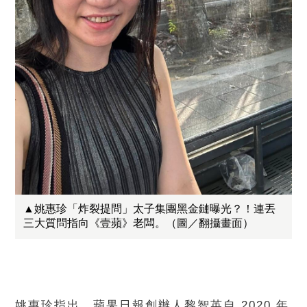
▲姚惠珍「炸裂提問」太子集團黑金鏈曝光？！連丟
三大質問指向《壹蘋》老闆。（圖／翻攝畫面）
姚惠珍指出，蘋果日報創辦人黎智英自 2020 年