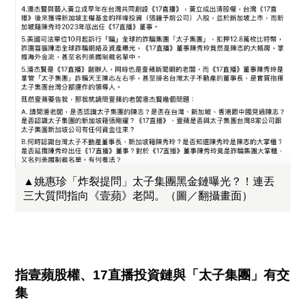
▲姚惠珍「炸裂提問」太子集團黑金鏈曝光？！連丟
三大質問指向《壹蘋》老闆。（圖／翻攝畫面）
指壹蘋股權、17直播投資鏈與「太子集團」有交
集