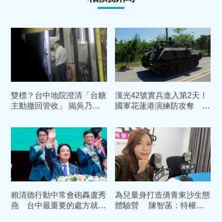
雙標？台中地院澄清「台糖
漢光42號實兵進入第2天！
主動撤回管收」 揭吳乃仁
國軍花蓮港演練防攻奪 部
1.7億債務恐只剩「一張
署裝甲車戒備
紙」
賴清德行動中常會砲轟盧秀
為兒量身打造僑青東沙生態
燕 台中最重要的處方就是
體驗營 陳智菡：特權媽
換市長
媽徐佳青應該下台