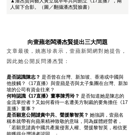
▲潘杰賢與藝人黃立成早年共同創立《17直播》，兩
人留下合影。（圖／翻攝潘杰賢臉書）
向壹蘋老闆潘杰賢提出三大問題
文章最後，姚惠珍表示，壹蘋新聞網對她提告，
因此她公開反問潘杰賢：
是否認識陳志？
是否曾在台灣、新加坡、香港或中國與
他接觸？《17直播》與壹蘋是否與太子集團在台灣、新加
坡的公司有資金往來？
何時認識《
17
直播》董事陳秀玲？
是否知道她是陳志的
金流掌控者？又如何看待一名遭美方制裁的要角擔任《17
直播》董事？
是否願意公開譴責中共、聲援黎智英？
她強調，壹蘋名
稱本就帶有向蘋果精神致敬的意味，同為媒體經營者，
「若願意譴責中國共產黨侵害人權、聲援黎智英，相信更
能獲得台灣讀者認同。」。