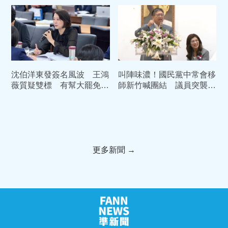
沈伯洋東發簽名風波 王鴻
叫陣味濃！國民黨中常會移
薇質疑雙標 有幫大罷免時
師新竹喊團結 議員突襲大
的店家說過一次話嗎?
喊「陳見賢加油」現場瞬間
凍結
更多新聞 →