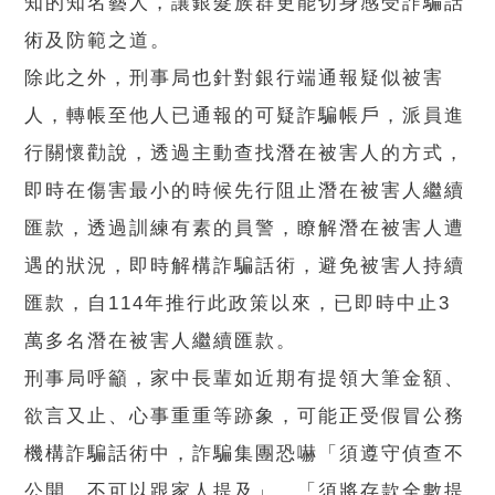
知的知名藝人，讓銀髮族群更能切身感受詐騙話
術及防範之道。
除此之外，刑事局也針對銀行端通報疑似被害
人，轉帳至他人已通報的可疑詐騙帳戶，派員進
行關懷勸說，透過主動查找潛在被害人的方式，
即時在傷害最小的時候先行阻止潛在被害人繼續
匯款，透過訓練有素的員警，瞭解潛在被害人遭
遇的狀況，即時解構詐騙話術，避免被害人持續
匯款，自114年推行此政策以來，已即時中止3
萬多名潛在被害人繼續匯款。
刑事局呼籲，家中長輩如近期有提領大筆金額、
欲言又止、心事重重等跡象，可能正受假冒公務
機構詐騙話術中，詐騙集團恐嚇「須遵守偵查不
公開，不可以跟家人提及」、「須將存款全數提