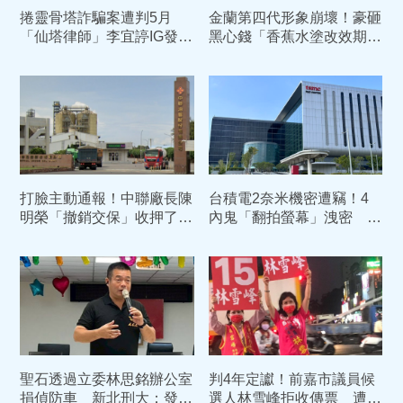
捲靈骨塔詐騙案遭判5月
金蘭第四代形象崩壞！豪砸
「仙塔律師」李宜諪IG發
黑心錢「香蕉水塗改效期」
聲：我不是詐團律師
過期康普茶倒入香檳瓶高價
賣
打臉主動通報！中聯廠長陳
台積電2奈米機密遭竊！4
明榮「撤銷交保」收押了
內鬼「翻拍螢幕」洩密 主
中院：5月早知情苯駢芘超
謀陳力銘重判10年定讞
標
聖石透過立委林思銘辦公室
判4年定讞！前嘉市議員候
捐偵防車 新北刑大：發現
選人林雪峰拒收傳票 遭拘