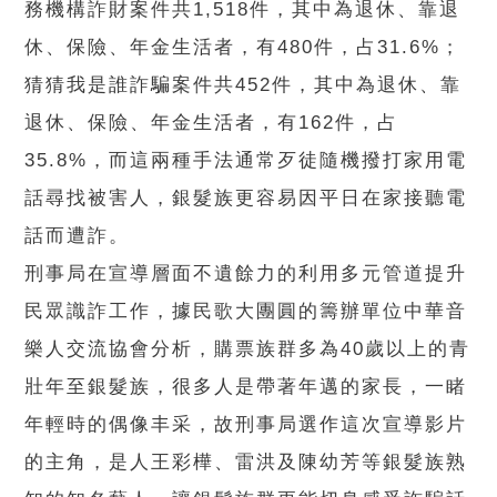
務機構詐財案件共1,518件，其中為退休、靠退
休、保險、年金生活者，有480件，占31.6%；
猜猜我是誰詐騙案件共452件，其中為退休、靠
退休、保險、年金生活者，有162件，占
35.8%，而這兩種手法通常歹徒隨機撥打家用電
話尋找被害人，銀髮族更容易因平日在家接聽電
話而遭詐。
刑事局在宣導層面不遺餘力的利用多元管道提升
民眾識詐工作，據民歌大團圓的籌辦單位中華音
樂人交流協會分析，購票族群多為40歲以上的青
壯年至銀髮族，很多人是帶著年邁的家長，一睹
年輕時的偶像丰采，故刑事局選作這次宣導影片
的主角，是人王彩樺、雷洪及陳幼芳等銀髮族熟