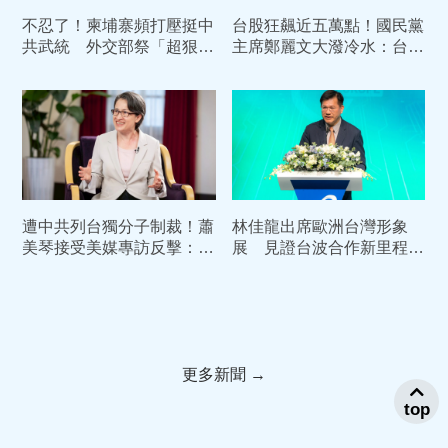
不忍了！柬埔寨頻打壓挺中
台股狂飆近五萬點！國民黨
共武統 外交部祭「超狠大
主席鄭麗文大潑冷水：台灣
招」反殺全面斷免簽
根與心快爛了
遭中共列台獨分子制裁！蕭
林佳龍出席歐洲台灣形象
美琴接受美媒專訪反擊：絕
展 見證台波合作新里程碑
不容許中共定義我們是誰
攜手打造非紅供應鏈
更多新聞 →
top