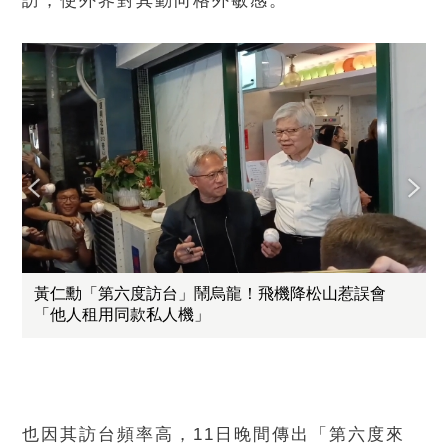
訪，使外界對其動向格外敏感。
黃仁勳「第六度訪台」鬧烏龍！飛機降松山惹誤會
「他人租用同款私人機」
也因其訪台頻率高，11日晚間傳出「第六度來