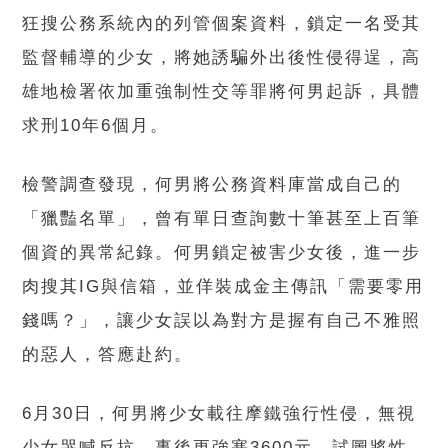
狂搜公務系統內的列管個案資料，鎖定一名受其
監督輔導的少女，將她誘騙外出後性侵得逞，高
雄地檢署依加重強制性交等罪將何男起訴，具體
求刑10年6個月。
檢警調查發現，何男將公務資料庫當成自己的
「獵豔名單」，曾有單日查詢數十筆甚至上百筆
個資的異常紀錄。何男鎖定被害少女後，進一步
肉搜其IG與信箱，並佯裝成金主傳訊「需要零用
錢嗎？」，讓少女誤以為對方是握有自己不雅照
的惡人，答應赴約。
6月30日，何男將少女載往摩鐵強行性侵，無視
少女哭喊反抗，事後更強塞3600元，試圖將性