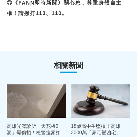
◎《FANN即時新聞》關心您，尊重身體自主
權！請撥打113、110。
相關新聞
高雄光澤診所「天花板2
18歲高中生墜樓！高雄
洞」爆偷拍！檢警搜索扣硬
3000萬「豪宅變凶宅」屋