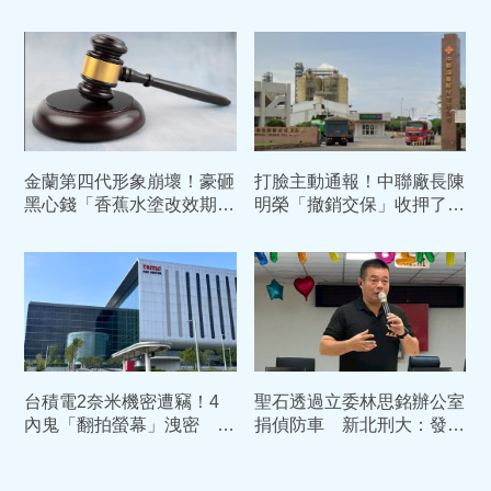
碟 衛生局急設專線：受害
主求償650萬 法官判免賠
者出面
原因曝
金蘭第四代形象崩壞！豪砸
打臉主動通報！中聯廠長陳
黑心錢「香蕉水塗改效期」
明榮「撤銷交保」收押了
過期康普茶倒入香檳瓶高價
中院：5月早知情苯駢芘超
賣
標
台積電2奈米機密遭竊！4
聖石透過立委林思銘辦公室
內鬼「翻拍螢幕」洩密 主
捐偵防車 新北刑大：發現
謀陳力銘重判10年定讞
有異立即停止