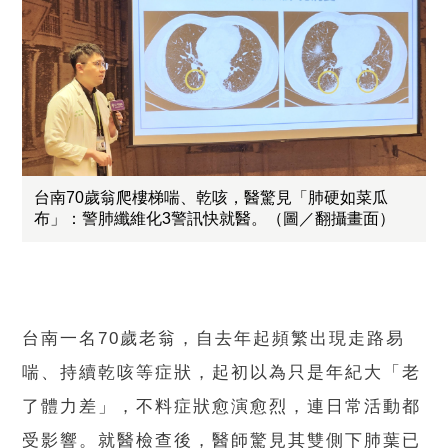
台南70歲翁爬樓梯喘、乾咳，醫驚見「肺硬如菜瓜
布」：警肺纖維化3警訊快就醫。（圖／翻攝畫面）
台南一名70歲老翁，自去年起頻繁出現走路易
喘、持續乾咳等症狀，起初以為只是年紀大「老
了體力差」，不料症狀愈演愈烈，連日常活動都
受影響。就醫檢查後，醫師驚見其雙側下肺葉已