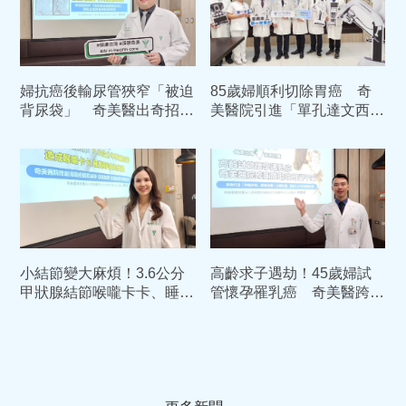
婦抗癌後輸尿管狹窄「被迫
85歲婦順利切除胃癌 奇
背尿袋」 奇美醫出奇招助
美醫院引進「單孔達文西系
她擺脫噩夢
統」傷口僅約2.5公分
小結節變大麻煩！3.6公分
高齡求子遇劫！45歲婦試
甲狀腺結節喉嚨卡卡、睡覺
管懷孕罹乳癌 奇美醫跨科
呼吸也困難 奇美醫一招解
研擬「這招」保母女均安
決