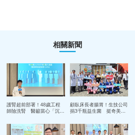
相關新聞
護腎超前部署！48歲工程
顧臥床長者腸胃！生技公司
師險洗腎 醫籲當心「沉默
捐3千瓶益生菌 挺奇美居
殺手」5大警訊快就醫
家照護