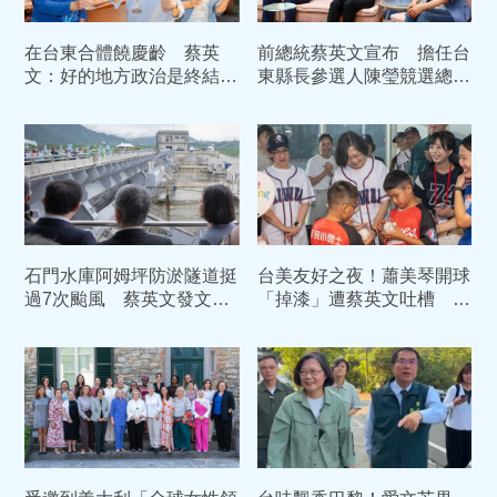
在台東合體饒慶齡 蔡英
前總統蔡英文宣布 擔任台
文：好的地方政治是終結對
東縣長參選人陳瑩競選總部
立彼此接力。
主任委員
石門水庫阿姆坪防淤隧道挺
台美友好之夜！蕭美琴開球
過7次颱風 蔡英文發文前
「掉漆」遭蔡英文吐槽 逗
瞻基礎建設奏效
趣對話全曝光